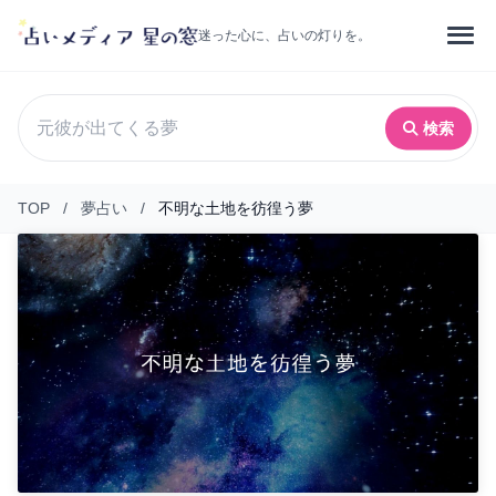
迷った心に、占いの灯りを。
検索
TOP
/
夢占い
/
不明な土地を彷徨う夢