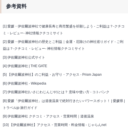
参考資料
[1]
愛媛・伊佐爾波神社で健康長寿と商売繁盛を祈願しよう - ご利益は？-クチコ
ミ・レビュー- 神社情報クチコミサイト
[2]
愛媛・伊佐爾波神社の歴史とご利益｜金運・厄除けの神社巡りガイド - ご利
益は？-クチコミ・レビュー- 神社情報クチコミサイト
[3]
伊佐爾波神社公式サイト
[4]
伊佐爾波神社 | THE GATE
[5]
【伊佐爾波神社】のご利益・お守り・アクセス - Prism Japan
[6]
伊佐爾波神社 - Wikipedia
[7]
伊佐爾波神社(いさにわじんじや)とは？ 意味や使い方 - コトバンク
[8]
愛媛「伊佐爾波神社」は道後温泉で絶対行きたいパワースポット！ | 愛媛県 |
トラベルjp 旅行ガイド
[9]
伊佐爾波神社 クチコミ・アクセス・営業時間｜道後温泉
[10]
【伊佐爾波神社】アクセス・営業時間・料金情報 - じゃらんnet