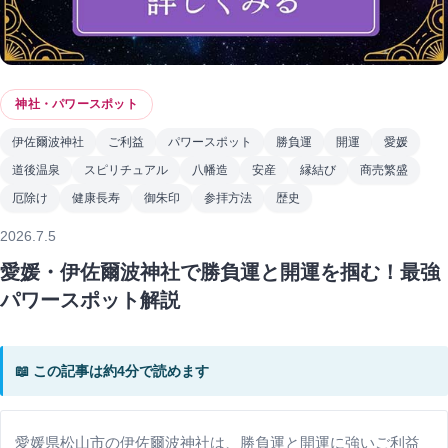
神社・パワースポット
伊佐爾波神社
ご利益
パワースポット
勝負運
開運
愛媛
道後温泉
スピリチュアル
八幡造
安産
縁結び
商売繁盛
厄除け
健康長寿
御朱印
参拝方法
歴史
2026.7.5
愛媛・伊佐爾波神社で勝負運と開運を掴む！最強
パワースポット解説
📖 この記事は約4分で読めます
愛媛県松山市の伊佐爾波神社は、勝負運と開運に強いご利益