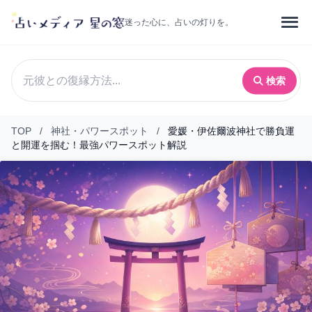
迷った心に、占いの灯りを。
検索
TOP
/
神社・パワースポット
/
愛媛・伊佐爾波神社で勝負運
と開運を掴む！最強パワースポット解説