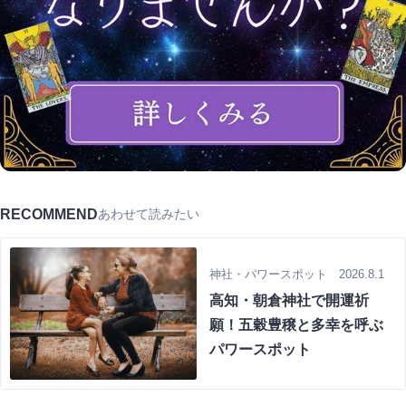
RECOMMEND
あわせて読みたい
神社・パワースポット 2026.8.1
高知・朝倉神社で開運祈
願！五穀豊穣と多幸を呼ぶ
パワースポット