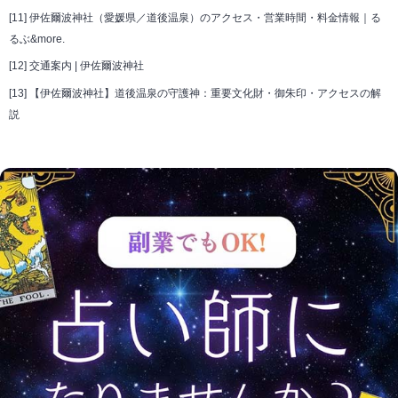
[11]
伊佐爾波神社（愛媛県／道後温泉）のアクセス・営業時間・料金情報｜る
るぶ&more.
[12]
交通案内 | 伊佐爾波神社
[13]
【伊佐爾波神社】道後温泉の守護神：重要文化財・御朱印・アクセスの解
説