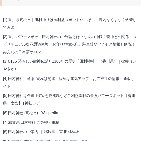
[1]
香川県高松市｜田村神社は御利益スポットいっぱい！境内をくまなく散策し
てみよう
[2]
香川パワースポット田村神社のご利益とは？なんの神様？龍神との関係、ス
ピリチュアルな不思議体験、お守りや御朱印、駐車場やアクセス情報も解説！ |
みんなの日本茶サロン
[3]
0115 恐ろしい龍神伝説と1300年の歴史「田村神社」（香川県）｜弥栄（い
やさか）
[4]
田村神社 - 巡縁_観れば開運！読めば運気アップ！お寺神社の情報・通販サ
イト
[5]
田村神社は金運上昇&恋愛成就などご利益満載の最強パワースポット【香川
県一之宮】 | 神社ラボ
[6]
田村神社 (高松市) - Wikipedia
[7]
滋賀県 田村神社 ご祭神・由緒
[8]
田村神社のご案内 ｜ 讃岐國一宮 田村神社