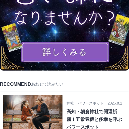
RECOMMEND
あわせて読みたい
神社・パワースポット 2026.8.1
高知・朝倉神社で開運祈
願！五穀豊穣と多幸を呼ぶ
パワースポット