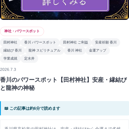
神社・パワースポット
田村神社
香川 パワースポット
田村神社 ご利益
安産祈願 香川
縁結び 香川
龍神 スピリチュアル
香川 神社
金運アップ
学業成就
定水井
2026.7.3
香川のパワースポット【田村神社】安産・縁結び
と龍神の神秘
📖 この記事は約6分で読めます
香川県高松市の田村神社は、安産・縁結びから金運まで多岐