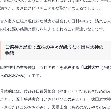
この伝説が示すように、田村神社は強力な龍神のエネルギーに
満ちた、まさにスピリチュアルな聖地と言えるでしょう。
古き良き伝統と現代的な魅力が融合した田村神社は、訪れる人
の心に深い感動と癒しを与えてくれること間違いなしです。
ご祭神と歴史：五柱の神々が織りなす田村大神の
物語
田村神社の主祭神は、五柱の神々を総称する
「田村大神（たむ
らのおおかみ）」
です。
具体的には、倭迹迹日百襲姫命（やまとととひももそひめのみ
こと）、五十狭芹彦命（いさせりひこのみこと）、猿田彦大神
（さるたひこのおおかみ）、天隠山命（あめのかふやまのみこ