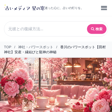
迷った心に、占いの灯りを。
検索
TOP
/
神社・パワースポット
/
香川のパワースポット【田村
神社】安産・縁結びと龍神の神秘