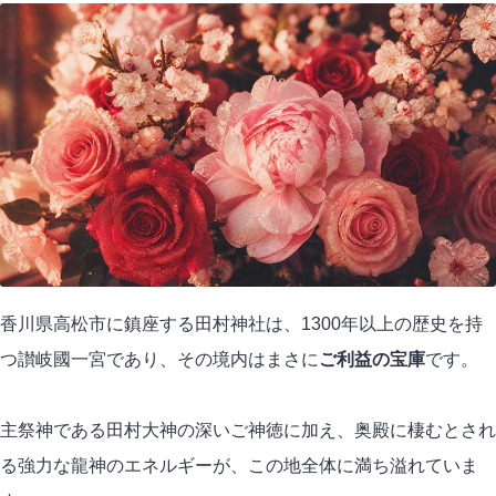
香川県高松市に鎮座する田村神社は、1300年以上の歴史を持
つ讃岐國一宮であり、その境内はまさに
ご利益の宝庫
です。
主祭神である田村大神の深いご神徳に加え、奥殿に棲むとされ
る強力な龍神のエネルギーが、この地全体に満ち溢れていま