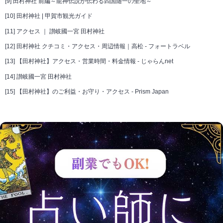
[9]
田村神社 前編～龍神伝説が伝わる四国随一の聖地～
[10]
田村神社 | 甲賀市観光ガイド
[11]
アクセス ｜ 讃岐國一宮 田村神社
[12]
田村神社 クチコミ・アクセス・周辺情報｜高松 - フォートラベル
[13]
【田村神社】アクセス・営業時間・料金情報 - じゃらんnet
[14]
讃岐國一宮 田村神社
[15]
【田村神社】のご利益・お守り・アクセス - Prism Japan