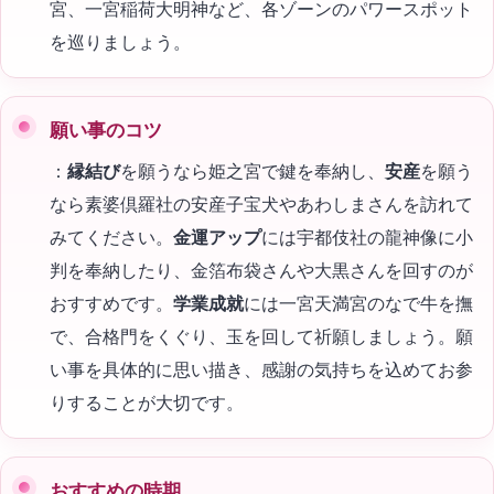
宮、一宮稲荷大明神など、各ゾーンのパワースポット
を巡りましょう。
願い事のコツ
：
縁結び
を願うなら姫之宮で鍵を奉納し、
安産
を願う
なら素婆倶羅社の安産子宝犬やあわしまさんを訪れて
みてください。
金運アップ
には宇都伎社の龍神像に小
判を奉納したり、金箔布袋さんや大黒さんを回すのが
おすすめです。
学業成就
には一宮天満宮のなで牛を撫
で、合格門をくぐり、玉を回して祈願しましょう。願
い事を具体的に思い描き、感謝の気持ちを込めてお参
りすることが大切です。
おすすめの時期