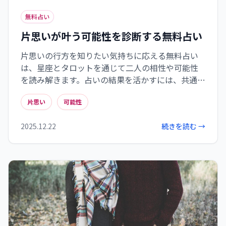
無料占い
片思いが叶う可能性を診断する無料占い
片思いの行方を知りたい気持ちに応える無料占い
は、星座とタロットを通じて二人の相性や可能性
を読み解きます。占いの結果を活かすには、共通の
話題を見つける、適度な距離感を保つなど具体的
片思い
可能性
なアプローチが効果的です。また、目が合う頻度や
会話の質など、運命の相手を見極める日常のサイ
2025.12.22
続きを読む →
ンにも注目しましょう。もし思いが届かないとき
は、感情を言語化したり紙に書き出したりして心
を整理し、新たな可能性に心を開くことが大切で
す。