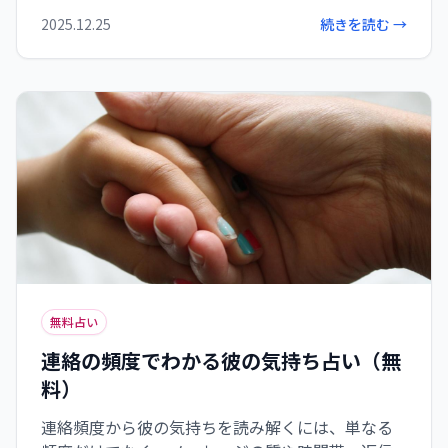
には自分の気持ちに正直に向き合い、関係の分か
2025.12.25
続きを読む →
れ道で適切な選択をすることが、未来の幸せにつ
ながります。
無料占い
連絡の頻度でわかる彼の気持ち占い（無
料）
連絡頻度から彼の気持ちを読み解くには、単なる