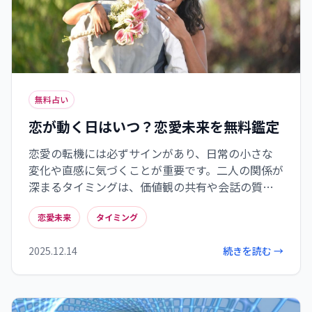
無料占い
恋が動く日はいつ？恋愛未来を無料鑑定
恋愛の転機には必ずサインがあり、日常の小さな
変化や直感に気づくことが重要です。二人の関係が
深まるタイミングは、価値観の共有や会話の質の
変化から読み取れます。運命の糸が結ばれる瞬間
恋愛未来
タイミング
は、シンクロニシティや直感など複合的な要素か
ら見極められます。そして最も大切なのは自分自身
2025.12.14
続きを読む →
の心の準備であり、それが整ったら恐れずに一歩
踏み出すことが新たな恋の始まりとなるでしょ
う。