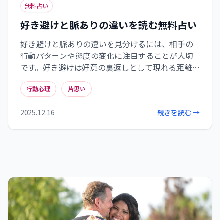
無料占い
好き避けと脈ありの違いを読む無料占い
好き避けと脈ありの違いを見分けるには、相手の
行動パターンや態度の変化に注目することが大切
です。好き避けは好意の裏返しとして現れる距離感
であり、職場や学校では7つの特徴的なサインから
行動心理
片思い
好意を読み取ることができます。自分の直感を信じ
つつも冷静な観察を心がけ、片思いから両想いへ
2025.12.16
続きを読む →
進むには共通の話題や小さな親切の積み重ねが効
果的です。恋愛において完璧な答えはなく、相手を
尊重しながら自分らしく一歩踏み出す勇気も時に
必要です。