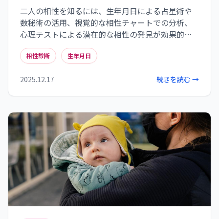
二人の相性を知るには、生年月日による占星術や
数秘術の活用、視覚的な相性チャートでの分析、
心理テストによる潜在的な相性の発見が効果的で
す。さらに、占いの結果を踏まえた上で共同作業に
相性診断
生年月日
取り組むことで、運命の赤い糸をより強固にする
ことができます。相性占いは単なる占いではなく、
2025.12.17
続きを読む →
二人の関係をより良くするための気づきを与えて
くれるツールとして活用しましょう。