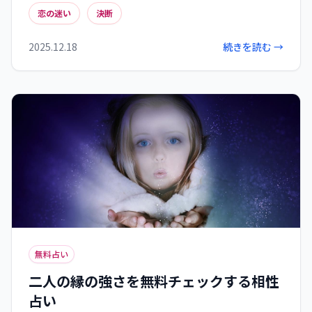
恋の迷い
決断
行動のタイミングが見えてきます。月の満ち欠けや
マーキュリーの逆行なども参考にしながら、最終
2025.12.18
続きを読む →
的には自分の直感を信じて恋の一歩を踏み出す勇
気を持ちましょう。占いは単なる予言ではなく、
自分自身の気持ちを整理し、決断を後押しするツ
ールとして活用することが大切です。
無料占い
二人の縁の強さを無料チェックする相性
占い