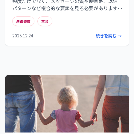
頻度だけでなく、メッセージの質や時間帯、返信
パターンなど複合的な要素を見る必要があります。
朝の連絡や仕事中の返信は特別な感情の表れであ
連絡頻度
本音
り、内容の濃さや話題の広げ方も重要な判断材料
です。既読スルーにも様々な理由があり、その後の
2025.12.24
続きを読む →
フォローで誠実さが測れます。最終的には返信速度
と内容の質のバランスが、彼の本当の気持ちを映
し出す鏡となります。