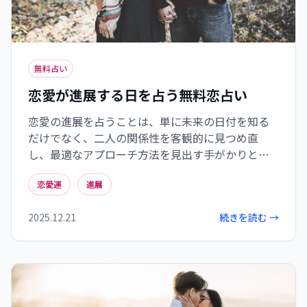
無料占い
恋愛が進展する日を占う無料恋占い
恋愛の進展を占うことは、単に未来の日付を知る
だけでなく、二人の関係性を客観的に見つめ直
し、最適なアプローチ方法を見出す手がかりとな
ります。星座や生年月日から導き出される相性や運
恋愛運
進展
気の流れは、関係が動き出すタイミングや乗り越
えるべき課題を示唆し、その知識を活かして自ら
2025.12.21
続きを読む →
行動することで、願いが叶う確率を高めることが
できます。占いは絶対的なものではなく、日々の積
み重ねと自分自身の努力が、最終的に恋愛の行方
を決めるのです。