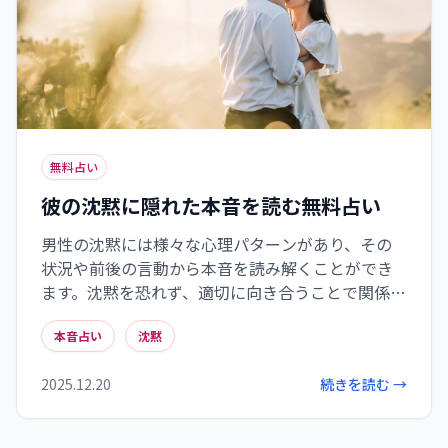
無料占い
彼の沈黙に隠れた本音を読む無料占い
男性の沈黙には様々な心理パターンがあり、その
状況や前後の言動から本音を読み解くことができ
ます。沈黙を恐れず、適切に向き合うことで関係性
を深める機会になります。星座別のアプローチを知
本音占い
沈黙
れば、彼の心を開かせる言葉も見つかるでしょ
う。
2025.12.20
続きを読む →