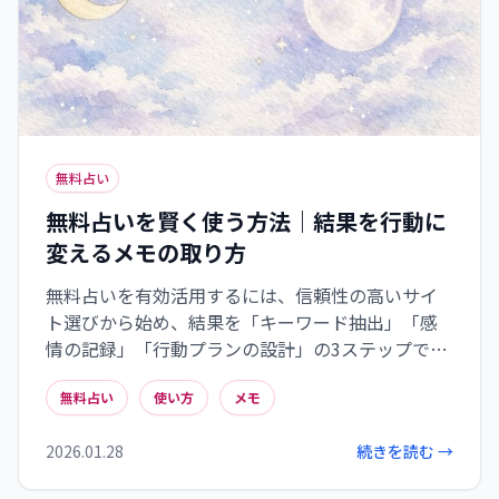
無料占い
無料占いを賢く使う方法｜結果を行動に
変えるメモの取り方
無料占いを有効活用するには、信頼性の高いサイ
ト選びから始め、結果を「キーワード抽出」「感
情の記録」「行動プランの設計」の3ステップでメ
モに残すことが重要です。占いと向き合う最適な時
無料占い
使い方
メモ
間帯と環境を整え、結果への反応を観察すること
で自分の本当の願いが見えてきます。占いは未来を
2026.01.28
続きを読む →
予言するものではなく、自己発見と行動変容のき
っかけとして活用することで、その真価を発揮す