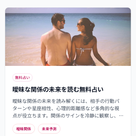
るものです。
無料占い
曖昧な関係の未来を読む無料占い
曖昧な関係の未来を読み解くには、相手の行動パ
ターンや星座相性、心理的距離感など多角的な視
点が役立ちます。関係のサインを冷静に観察し、星
座別の相性を参考にしながらも、日常の小さな反
曖昧関係
未来予測
応から本当の距離感を探ることが大切です。最終的