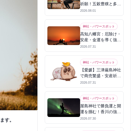
祈願！五穀豊穣と多幸
を呼ぶパワースポット
2026.08.01
神社・パワースポット
高知八幡宮：厄除け・
安産・金運を導く強力
パワースポット
2026.07.31
神社・パワースポット
【愛媛】三津厳島神社
で商売繁盛・安産祈
願！宗像三女神のパワ
2026.07.31
ーを授かる
神社・パワースポット
屋島神社で勝負運と開
運を掴む！香川の強力
パワースポット
2026.07.30
ます。