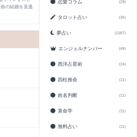
恋愛コラム
(29)
運命の結婚を見逃
タロット占い
(36)
夢占い
(1087)
エンジェルナンバー
(49)
西洋占星術
(24)
四柱推命
(11)
姓名判断
(11)
算命学
(11)
無料占い
(11)