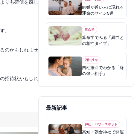
よりも確信を感じ
結婚が近い人に現れる
運命のサイン5選
算命学
す。
算命学でみる「異性と
の相性タイプ」
るのかもしれませ
四柱推命
四柱推命でわかる「縁
の強い相手」
の招待状かもしれ
最新記事
神社・パワースポット
高知・朝倉神社で開運