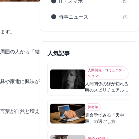
IT・スマホ
(5)
時事ニュース
(3)
ます。
周囲の人から「結
人気記事
人間関係・コミュニケー
ション
具や家電に興味が
人間関係の縁が切れる
時のスピリチュアル意
味
算命学
言葉が自然と増え
算命学でみる「天中
殺」の過ごし方
結婚・婚期