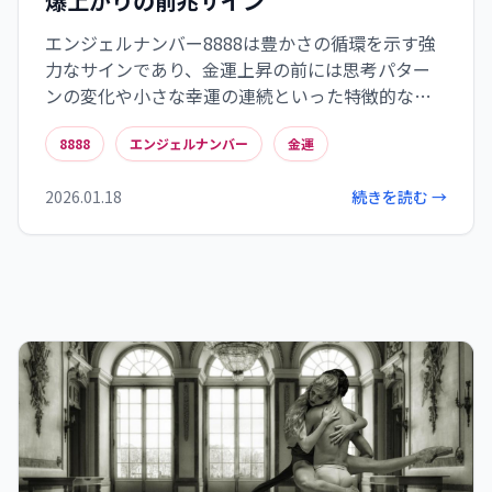
爆上がりの前兆サイン
エンジェルナンバー8888は豊かさの循環を示す強
力なサインであり、金運上昇の前には思考パター
ンの変化や小さな幸運の連続といった特徴的な変
化が訪れます。この数字のエネルギーを活かすには
8888
エンジェルナンバー
金運
財布の整理や支出記録、感謝の習慣など日常生活
の見直しが効果的です。8888の出現は人生の経済
2026.01.18
続きを読む →
的転機を示す羅針盤として機能し、直感を信じて
行動することで新たな豊かさのサイクルへと導か
れます。