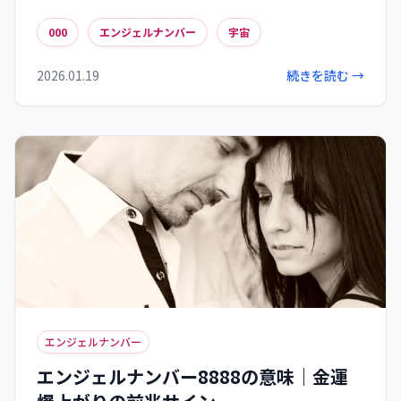
を傾けるよう促すこの数字は、特に悩みが深いと
000
エンジェルナンバー
宇宙
きに意味を持ちます。日常生活の中で000に気づ
き、そのメッセージを活用することで、より自分ら
2026.01.19
続きを読む →
しい道を歩むヒントが得られるでしょう。宇宙か
らの特別なメッセージとして、000があなたの人生
を導いていることを信頼してみてください。
エンジェルナンバー
エンジェルナンバー8888の意味｜金運