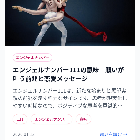
エンジェルナンバー
エンジェルナンバー111の意味｜願いが
叶う前兆と恋愛メッセージ
エンジェルナンバー111は、新たな始まりと願望実
現の前兆を示す強力なサインです。思考が現実化し
やすい時期なので、ポジティブな思考を意識的に
持ちましょう。恋愛面では重要な転機を示し、自
111
エンジェルナンバー
意味
己肯定感を高めることで健全な関係構築につなが
ります。また、111に遭遇する時期は直感力が高ま
2026.01.12
続きを読む →
っているため、内なる声に耳を傾け、日常生活で