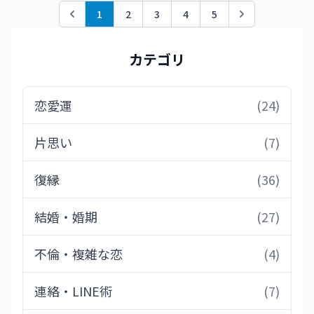
1
2
3
4
5
Previous
Next
カテゴリ
恋愛運
(24)
片思い
(7)
復縁
(36)
結婚・婚期
(27)
不倫・複雑な恋
(4)
連絡・LINE術
(7)