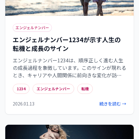
エンジェルナンバー
エンジェルナンバー1234が示す人生の
転機と成長のサイン
エンジェルナンバー1234は、順序正しく進む人生
の成長過程を象徴しています。このサインが現れる
とき、キャリアや人間関係に前向きな変化が訪
れ、直感を信じて行動することで新たな可能性が
1234
エンジェルナンバー
転機
開けます。また、精神的な目覚めと自己実現の時期
でもあり、内なる声に耳を傾けることで、より充実
2026.01.13
続きを読む →
した人生への道が見えてくるでしょう。日常に現
れる1234のサインを見逃さず、人生の転機を前向
きに受け止めることが大切です。