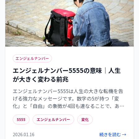
エンジェルナンバー
エンジェルナンバー5555の意味｜人生
が大きく変わる前兆
エンジェルナンバー5555は人生の大きな転機を告
げる強力なメッセージです。数字の5が持つ「変
化」と「自由」の象徴が4回も連なることで、あな
たの人生に重要な変革が訪れようとしていること
5555
エンジェルナンバー
変化
を示しています。このサインが現れたら、環境の変
化や新しい人間関係の形成、直感の鋭さなどの前
2026.01.16
続きを読む →
兆に注目しましょう。変化への不安は自然なもの