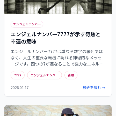
エンジェルナンバー
エンジェルナンバー7777が示す奇跡と
幸運の意味
エンジェルナンバー7777は単なる数字の羅列では
なく、人生の重要な転機に現れる神秘的なメッセ
ージです。四つの7が連なることで強力なエネルギ
ーを持ち、直感や精神的な覚醒を促します。このナ
7777
エンジェルナンバー
奇跡
ンバーに出会ったときは、内なる声に耳を傾け、
小さな一歩から行動に移すことが大切です。また、
2026.01.17
続きを読む →
感謝の気持ちを持ち、ポジティブなエネルギーを
循環させることで、願いの実現に向かうプロセス
が加速します。7777は宇宙からの応援のサインで
あり、あなたが正しい道を歩んでいることの確認
なのです。