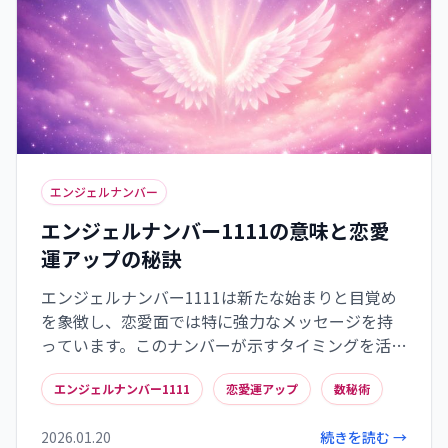
エンジェルナンバー
エンジェルナンバー1111の意味と恋愛
運アップの秘訣
エンジェルナンバー1111は新たな始まりと目覚め
を象徴し、恋愛面では特に強力なメッセージを持
っています。このナンバーが示すタイミングを活か
すには、具体的な理想のパートナー像を描き、過
エンジェルナンバー1111
恋愛運アップ
数秘術
去の執着を手放す思考法が効果的です。数秘術的に
は「4」に還元される1111は、特定のライフパスナ
2026.01.20
続きを読む →
ンバーを持つ人との相性が良いとされています。日