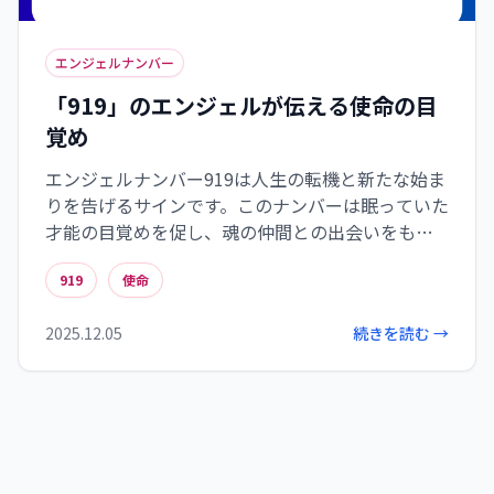
エンジェルナンバー
「919」のエンジェルが伝える使命の目
覚め
エンジェルナンバー919は人生の転機と新たな始ま
りを告げるサインです。このナンバーは眠っていた
才能の目覚めを促し、魂の仲間との出会いをもた
らします。919のメッセージを受け取ったら、直感
919
使命
を信じ、小さな一歩から行動することで、本来の
使命への道が開かれていきます。日常の中でこの数
2025.12.05
続きを読む →
字に気づいたら、それは偶然ではなく、あなたの
魂への重要なメッセージかもしれません。