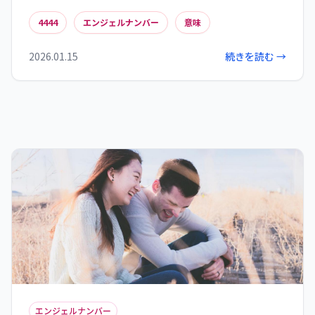
ることで人生の土台を築き、困難な時期には守護
4444
エンジェルナンバー
意味
の力を感じることができます。数字の波動を日常に
取り入れることで、より調和のとれた生活を実現
2026.01.15
続きを読む →
できるでしょう。4444が示す安定のエネルギー
は、あなたが一人ではないという安心感と、内な
る知恵を信じる勇気をもたらします。
エンジェルナンバー