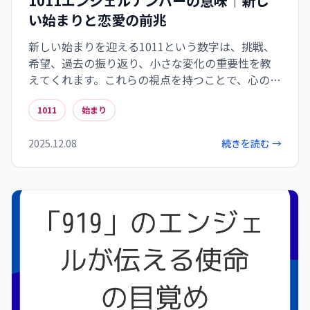
1011エンジェルナンバーの意味｜新し
い始まりと恋愛の前兆
新しい始まりを迎える1011という数字は、挑戦、
希望、過去の振り返り、小さな変化の重要性を教
えてくれます。これらの視点を持つことで、心の準
備を整え、実行に移すための実用的な指針を得る
1011
始まり
ことができます。自分自身を信じて、積極的に新し
い一歩を踏み出しましょう。
2025.12.08
続きを読む →