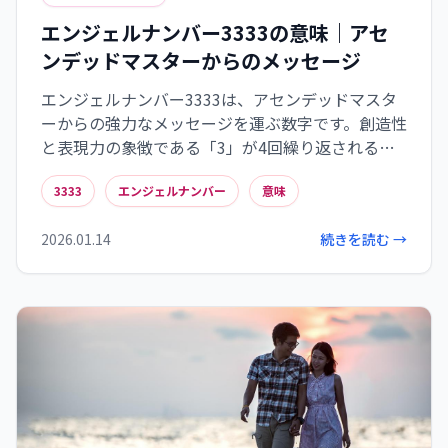
エンジェルナンバー3333の意味｜アセ
ンデッドマスターからのメッセージ
エンジェルナンバー3333は、アセンデッドマスタ
ーからの強力なメッセージを運ぶ数字です。創造性
と表現力の象徴である「3」が4回繰り返されるこ
とで、その意味は増幅されます。このナンバーが示
3333
エンジェルナンバー
意味
すのは、高次元の存在があなたをサポートしてい
ること、直感を信じて本来の道を歩むべき時期に
2026.01.14
続きを読む →
あること、そして日常の中で意識的に波動を高め
る実践が大切だということです。3333を見かけた
ら、それは偶然ではなく、あなたの魂の成長を促
す神聖なサインと捉えましょう。