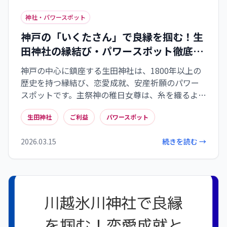
神社・パワースポット
神戸の「いくたさん」で良縁を掴む！生
田神社の縁結び・パワースポット徹底解
説
神戸の中心に鎮座する生田神社は、1800年以上の
歴史を持つ縁結び、恋愛成就、安産祈願のパワー
スポットです。主祭神の稚日女尊は、糸を織るよう
に良縁を紡ぎ、万物の成長を司ります。生田の森の
生田神社
ご利益
パワースポット
清らかなエネルギーや、水みくじで未来を占うス
ピリチュアルな体験も魅力。神戸の地名の由来と
2026.03.15
続きを読む →
なった古社で、あなただけの良縁と幸せを掴み取
ってください。