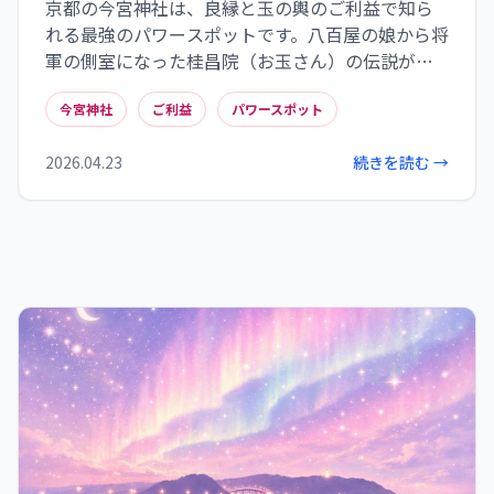
京都の今宮神社は、良縁と玉の輿のご利益で知ら
れる最強のパワースポットです。八百屋の娘から将
軍の側室になった桂昌院（お玉さん）の伝説が残
り、人生を好転させるチャンスを掴みたいと願う
今宮神社
ご利益
パワースポット
人々が訪れます。阿呆賢さんや玉の輿守りなど、ス
ピリチュアルな見どころも満載。あなたの運命を
2026.04.23
続きを読む →
変えるような素晴らしいご縁を引き寄せに、ぜひ
今宮神社へ足を運んでみませんか。