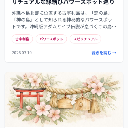
リチュアルな縁結びパワースポット巡り
沖縄本島北部に位置する古宇利島は、「恋の島」
「神の島」として知られる神秘的なパワースポッ
トです。沖縄版アダムとイブ伝説が息づくこの島
は、生命の源と男女の縁を結ぶ強いエネルギーに
古宇利島
パワースポット
スピリチュアル
満ちています。恋愛運、縁結び、子宝にご利益があ
るとされ、ハートロックや始まりの洞窟など、見
2026.03.19
続きを読む →
どころも豊富。美しい自然の中で心身を癒やし、
スピリチュアルな体験を通じて、あなたの願いを
叶える特別な旅を古宇利島で体感しましょう。