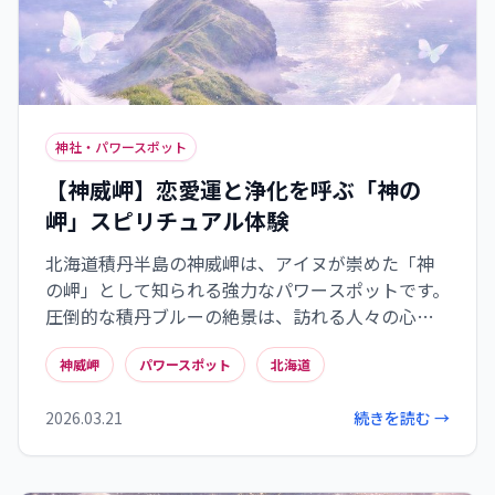
神社・パワースポット
【神威岬】恋愛運と浄化を呼ぶ「神の
岬」スピリチュアル体験
北海道積丹半島の神威岬は、アイヌが崇めた「神
の岬」として知られる強力なパワースポットです。
圧倒的な積丹ブルーの絶景は、訪れる人々の心身
を深く浄化し、チャレンカの悲恋伝説から恋愛運
神威岬
パワースポット
北海道
アップのご利益も期待できます。遊歩道「チャレン
カの道」を歩き、300度の水平線を眺めれば、地球
2026.03.21
続きを読む →
の壮大なエネルギーと一体となるスピリチュアル
な体験ができます。心身のリフレッシュと良縁を求
めるなら、ぜひ神威岬を訪れてその神秘の力を体