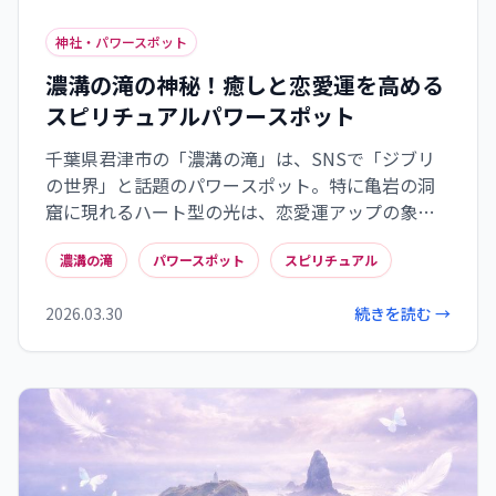
神社・パワースポット
濃溝の滝の神秘！癒しと恋愛運を高める
スピリチュアルパワースポット
千葉県君津市の「濃溝の滝」は、SNSで「ジブリ
の世界」と話題のパワースポット。特に亀岩の洞
窟に現れるハート型の光は、恋愛運アップの象徴
とされています。清らかな水の流れと豊かな自然が
濃溝の滝
パワースポット
スピリチュアル
織りなすスピリチュアルなエネルギーは、心身に
深い癒しをもたらし、訪れる人々に愛と調和のメ
2026.03.30
続きを読む →
ッセージを届けます。アクセス情報や効果的な過ご
し方を参考に、この神秘的な場所で心のリフレッ
シュと運気アップを体験しましょう。