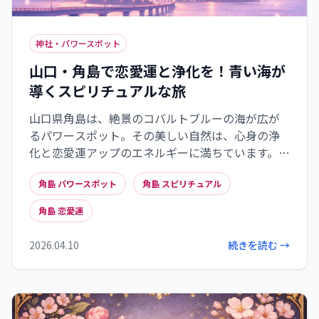
神社・パワースポット
山口・角島で恋愛運と浄化を！青い海が
導くスピリチュアルな旅
山口県角島は、絶景のコバルトブルーの海が広が
るパワースポット。その美しい自然は、心身の浄
化と恋愛運アップのエネルギーに満ちています。角
島大橋は「縁結びの橋」として新たな出会いを、
角島 パワースポット
角島 スピリチュアル
透明な海は心のデトックスを促します。五感で自然
を感じ、瞑想や散策を通じて、角島が持つスピリ
角島 恋愛運
チュアルな力を体感し、本来の輝きを取り戻す旅
に出かけましょう。
2026.04.10
続きを読む →