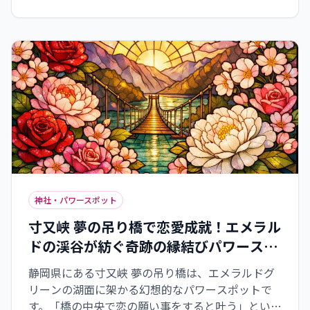
う。五感で島の力を感じ、良縁を引き寄せましょ
う。
神社・パワースポット
寸又峡 夢の吊り橋で恋愛成就！エメラル
ドの渓谷が紡ぐ奇跡の縁結びパワースポ
ット
静岡県にある寸又峡 夢の吊り橋は、エメラルドグ
リーンの湖面に架かる幻想的なパワースポットで
す。「橋の中央で恋の願い事をすると叶う」という