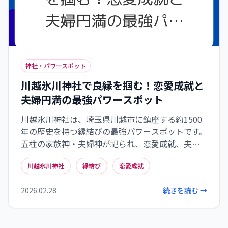
神社・パワースポット
川越氷川神社で良縁を掴む！恋愛成就と
夫婦円満の最強パワースポット
川越氷川神社は、埼玉県川越市に鎮座する約1500
年の歴史を持つ縁結びの最強パワースポットです。
五柱の家族神・夫婦神が祀られ、恋愛成就、夫婦
円満、良縁に絶大なご利益があるとされます。「縁
川越氷川神社
縁結び
恋愛成就
結び玉」や「鯛みくじ」、幻想的な「縁むすび風
鈴」など、スピリチュアルな見どころも満載。小
2026.02.28
続きを読む →
江戸川越の観光と合わせて訪れ、あなたの運命の
扉を開く「むすび」の力を体験しましょう。