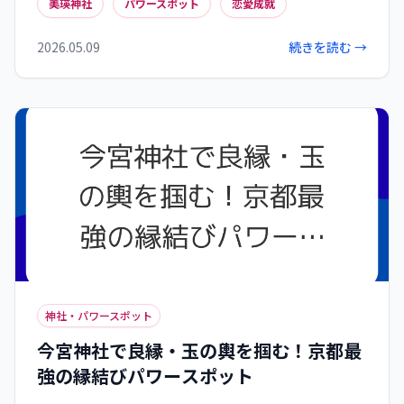
美瑛神社
パワースポット
恋愛成就
います。美しい自然に囲まれたこの地で、あなたの
願いを叶え、素敵な愛を引き寄せましょう。那
2026.05.09
続きを読む →
智・美瑛火祭りの時期はさらに強力なご利益が期
待できます。
神社・パワースポット
今宮神社で良縁・玉の輿を掴む！京都最
強の縁結びパワースポット