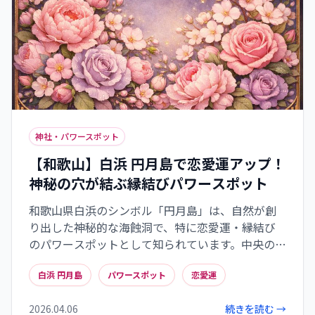
神社・パワースポット
【和歌山】白浜 円月島で恋愛運アップ！
神秘の穴が結ぶ縁結びパワースポット
和歌山県白浜のシンボル「円月島」は、自然が創
り出した神秘的な海蝕洞で、特に恋愛運・縁結び
のパワースポットとして知られています。中央の円
月形の穴は「縁」を象徴し、長い年月をかけた大
白浜 円月島
パワースポット
恋愛運
地のエネルギーが凝縮されています。春分・秋分前
後の夕日が穴に沈む奇跡の光景は、あなたの願い
2026.04.06
続きを読む →
を叶える強力なエネルギーを与えてくれるでしょ