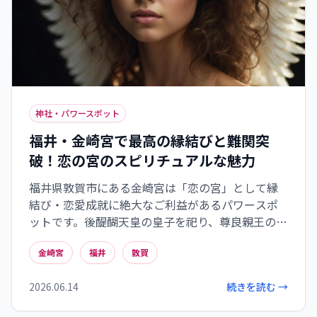
神社・パワースポット
福井・金崎宮で最高の縁結びと難関突
破！恋の宮のスピリチュアルな魅力
福井県敦賀市にある金崎宮は「恋の宮」として縁
結び・恋愛成就に絶大なご利益があるパワースポ
ットです。後醍醐天皇の皇子を祀り、尊良親王の恋
愛伝説や「花換まつり」がその由来。また、織田
金崎宮
福井
敦賀
信長が難を逃れた「金ヶ崎の退き口」の地である
ことから、難関突破・開運招福のご利益も有名で
2026.06.14
続きを読む →
す。歴史的な背景が育んだスピリチュアルなエネル
ギーが、あなたの人生の転換期を力強くサポート