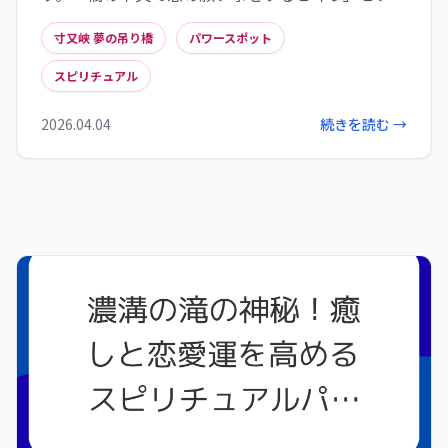
伝説から、恋愛運・縁結びの聖地として人気を集
寸又峡 夢の吊り橋
パワースポット
めています。大地のエネルギーと水の浄化作用が融
合したこの地は、訪れる人々に心の癒しとスピリ
スピリチュアル
チュアルな効果をもたらし、あなたの願いを現実
へと導きます。
2026.04.04
続きを読む →