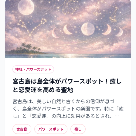
感してください。
神社・パワースポット
宮古島は島全体がパワースポット！癒し
と恋愛運を高める聖地
宮古島は、美しい自然と古くからの信仰が息づ
く、島全体がパワースポットの楽園です。特に「癒
し」と「恋愛運」の向上に効果があるとされ、漲
水御嶽や通り池など、神秘的な聖地が点在してい
宮古島
パワースポット
癒し
ます。自然のエネルギーを感じながら、心身を浄化