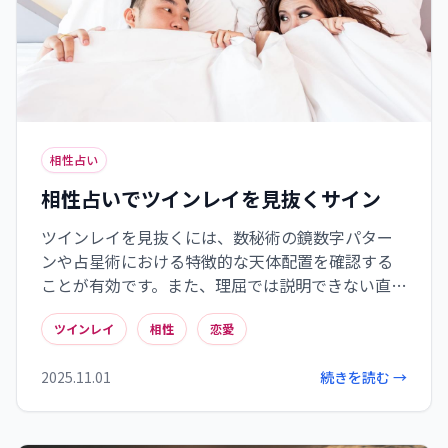
相性占い
相性占いでツインレイを見抜くサイン
ツインレイを見抜くには、数秘術の鏡数字パター
ンや占星術における特徴的な天体配置を確認する
ことが有効です。また、理屈では説明できない直感
的な繋がりや、頻繁に起こる同期現象も重要なサ
ツインレイ
相性
恋愛
インとなります。これらの要素が複合的に現れる場
合、単なる恋愛感情を超えた魂レベルの絆の可能
2025.11.01
続きを読む →
性があります。ただし、これらのサインはあくまで
目安であり、最終的には二人の関係性が互いの成
長を促すものかどうかが本質的な判断基準となり