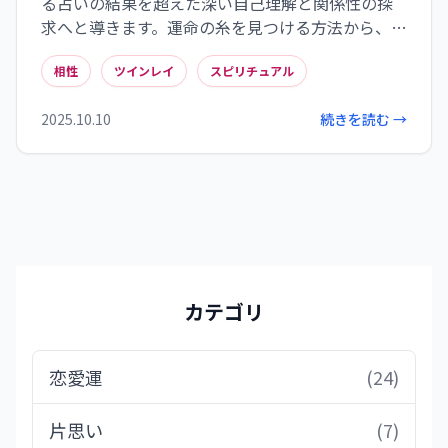
る占いの結果を超えた深い自己理解と関係性の探
求へと導きます。運命の糸を見つける方法から、ツ
インレイとソウルメイトの違い、数字やシンボル
相性
ツインレイ
スピリチュアル
に隠された魂の契約、そして魂の伴走者との出会
い後の成長課題まで、相手との魂レベルでの結び
2025.10.10
続きを読む →
つきを理解することは、より豊かな関係性の構築
につながります。占いの結果に一喜一憂するのでは
なく、それを手がかりに自分自身と向き合い、相
手との関係性を深める契機としていくことが大切
です。
カテゴリ
恋愛運
(24)
片思い
(7)