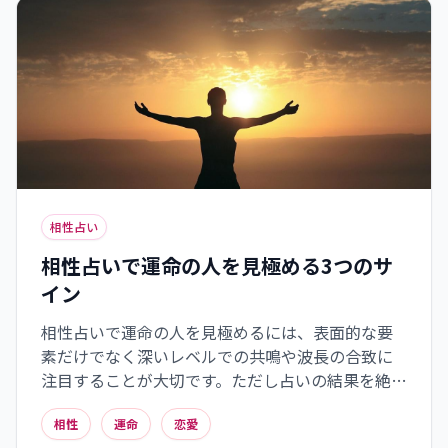
ます。
相性占い
相性占いで運命の人を見極める3つのサ
イン
相性占いで運命の人を見極めるには、表面的な要
素だけでなく深いレベルでの共鳴や波長の合致に
注目することが大切です。ただし占いの結果を絶対
視せず、実際の交流の中で相手との相性を丁寧に
相性
運命
恋愛
見極める姿勢が重要。運命的な出会いから始まっ