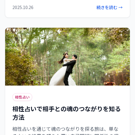
た関係を育むには、相性の良さに甘えすぎず、互
2025.10.26
続きを読む →
いの違いを尊重しながらコミュニケーションを続
けることが鍵となります。
相性占い
相性占いで相手との魂のつながりを知る
方法
相性占いを通じて魂のつながりを探る旅は、単な