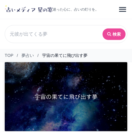
迷った心に、占いの灯りを。
検索
TOP
/
夢占い
/
宇宙の果てに飛び出す夢