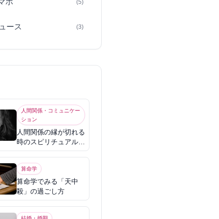
スマホ
(5)
ュース
(3)
人間関係・コミュニケー
ション
人間関係の縁が切れる
時のスピリチュアル意
味
算命学
算命学でみる「天中
殺」の過ごし方
結婚・婚期