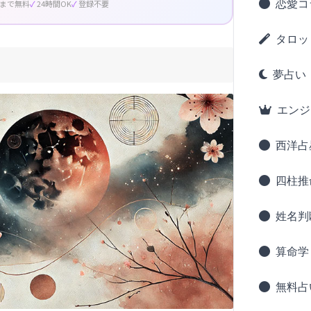
恋愛コ
回まで無料
24時間OK
登録不要
タロッ
夢占い
エンジ
西洋占
四柱推
姓名判
算命学
無料占