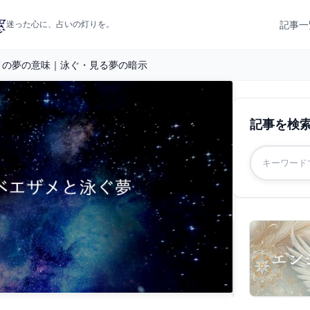
記事一
迷った心に、占いの灯りを。
メの夢の意味｜泳ぐ・見る夢の暗示
記事を検