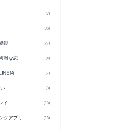
(7)
(36)
婚期
(27)
複雑な恋
(4)
INE術
(7)
占い
(3)
レイ
(13)
ングアプリ
(13)