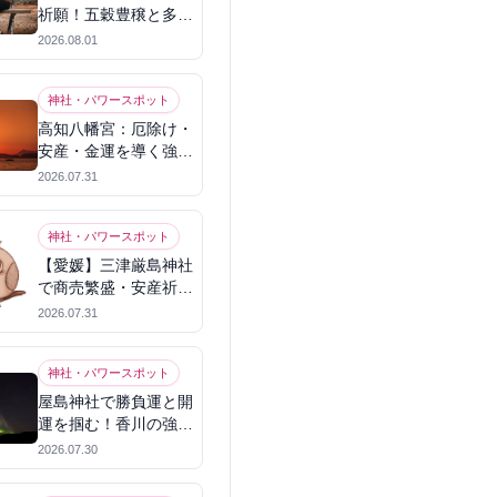
祈願！五穀豊穣と多幸
を呼ぶパワースポット
2026.08.01
神社・パワースポット
高知八幡宮：厄除け・
安産・金運を導く強力
パワースポット
2026.07.31
神社・パワースポット
【愛媛】三津厳島神社
で商売繁盛・安産祈
願！宗像三女神のパワ
2026.07.31
ーを授かる
神社・パワースポット
屋島神社で勝負運と開
運を掴む！香川の強力
パワースポット
2026.07.30