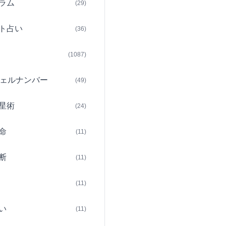
ラム
(29)
ト占い
(36)
(1087)
ェルナンバー
(49)
星術
(24)
命
(11)
断
(11)
(11)
い
(11)