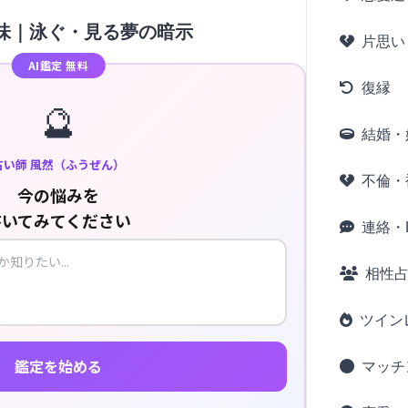
味｜泳ぐ・見る夢の暗示
片思い
AI鑑定 無料
復縁
🔮
結婚・
占い師 風然（ふうぜん）
不倫・
今の悩みを
書いてみてください
連絡・L
相性
ツイン
鑑定を始める
マッチ