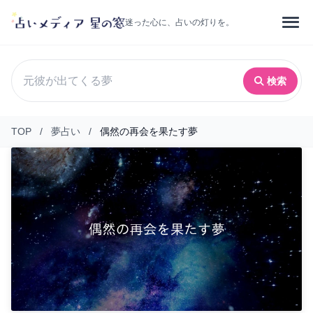
迷った心に、占いの灯りを。
検索
TOP
/
夢占い
/
偶然の再会を果たす夢