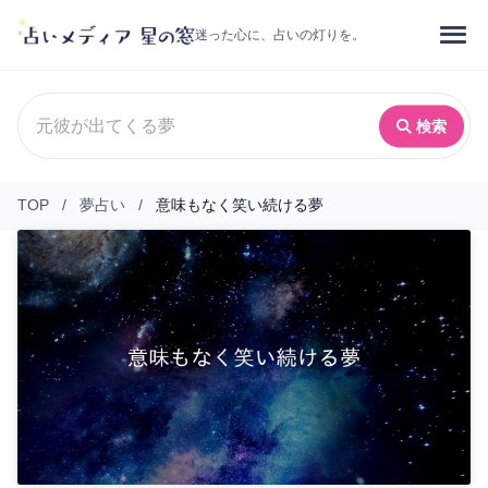
迷った心に、占いの灯りを。
検索
TOP
/
夢占い
/
意味もなく笑い続ける夢