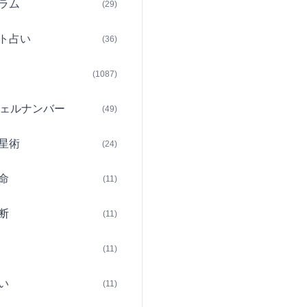
ラム
(29)
ト占い
(36)
(1087)
ェルナンバー
(49)
星術
(24)
命
(11)
断
(11)
(11)
い
(11)