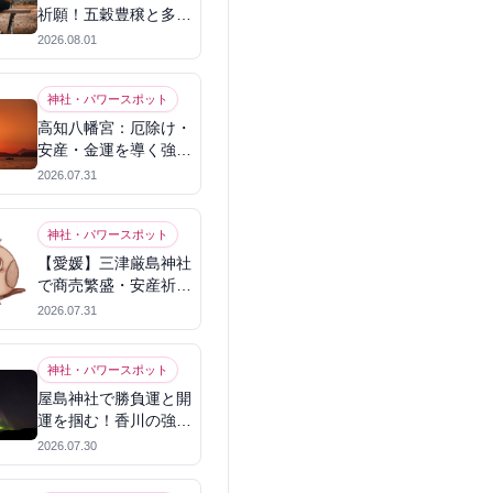
祈願！五穀豊穣と多幸
を呼ぶパワースポット
2026.08.01
神社・パワースポット
高知八幡宮：厄除け・
安産・金運を導く強力
パワースポット
2026.07.31
神社・パワースポット
【愛媛】三津厳島神社
で商売繁盛・安産祈
願！宗像三女神のパワ
2026.07.31
ーを授かる
神社・パワースポット
屋島神社で勝負運と開
運を掴む！香川の強力
パワースポット
2026.07.30