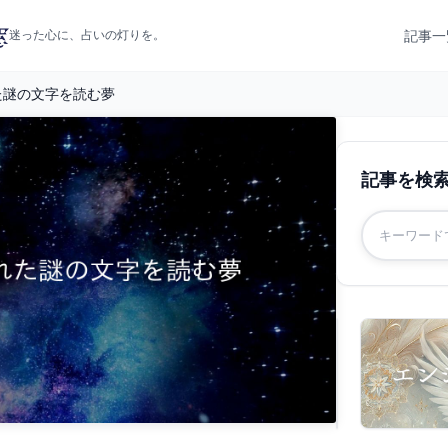
記事一
迷った心に、占いの灯りを。
た謎の文字を読む夢
記事を検