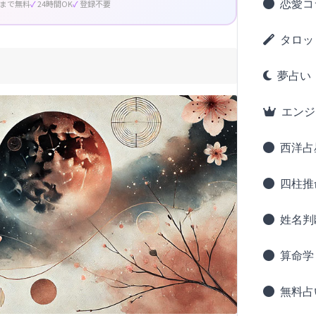
恋愛コ
回まで無料
24時間OK
登録不要
タロッ
夢占い
エンジ
西洋占
四柱推
姓名判
算命学
無料占