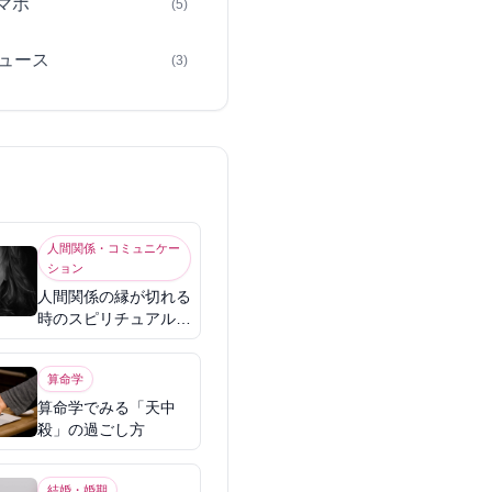
スマホ
(5)
ュース
(3)
人間関係・コミュニケー
ション
人間関係の縁が切れる
時のスピリチュアル意
味
算命学
算命学でみる「天中
殺」の過ごし方
結婚・婚期