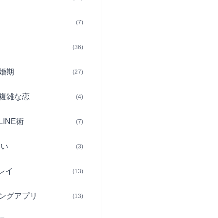
(7)
(36)
婚期
(27)
複雑な恋
(4)
INE術
(7)
占い
(3)
レイ
(13)
ングアプリ
(13)