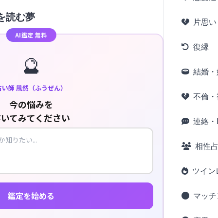
を読む夢
片思い
AI鑑定 無料
復縁
🔮
結婚・
占い師 風然（ふうぜん）
不倫・
今の悩みを
書いてみてください
連絡・L
相性
ツイン
鑑定を始める
マッチ