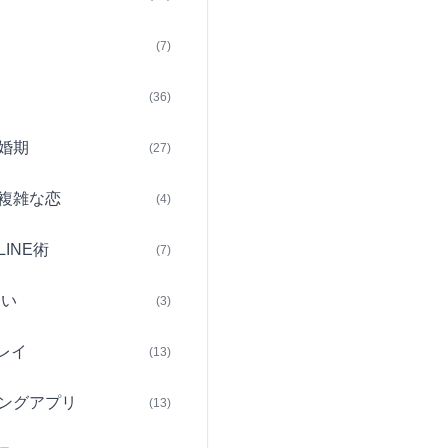
(7)
(36)
婚期
(27)
複雑な恋
(4)
INE術
(7)
占い
(3)
レイ
(13)
ングアプリ
(13)