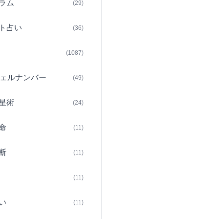
ラム
(29)
ト占い
(36)
(1087)
ェルナンバー
(49)
星術
(24)
命
(11)
断
(11)
(11)
い
(11)