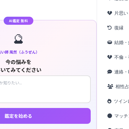
片思い
AI鑑定 無料
復縁
🔮
結婚・
占い師 風然（ふうぜん）
不倫・
今の悩みを
書いてみてください
連絡・L
相性
ツイン
鑑定を始める
マッチ