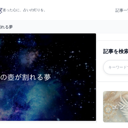
記事一
迷った心に、占いの灯りを。
割れる夢
記事を検