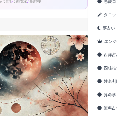
恋愛コ
回まで無料
24時間OK
登録不要
タロッ
夢占い
エンジ
西洋占
四柱推
姓名判
算命学
無料占