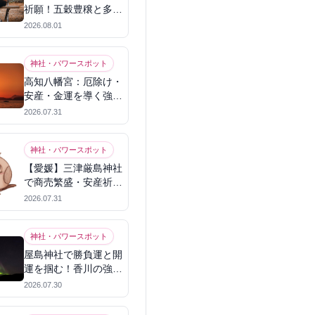
祈願！五穀豊穣と多幸
を呼ぶパワースポット
2026.08.01
神社・パワースポット
高知八幡宮：厄除け・
安産・金運を導く強力
パワースポット
2026.07.31
神社・パワースポット
【愛媛】三津厳島神社
で商売繁盛・安産祈
願！宗像三女神のパワ
2026.07.31
ーを授かる
神社・パワースポット
屋島神社で勝負運と開
運を掴む！香川の強力
パワースポット
2026.07.30