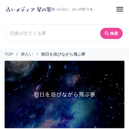
迷った心に、占いの灯りを。
検索
TOP
/
夢占い
/
朝日を浴びながら飛ぶ夢