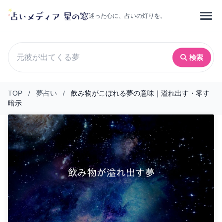
迷った心に、占いの灯りを。
検索
TOP
/
夢占い
/
飲み物がこぼれる夢の意味｜溢れ出す・零す
暗示