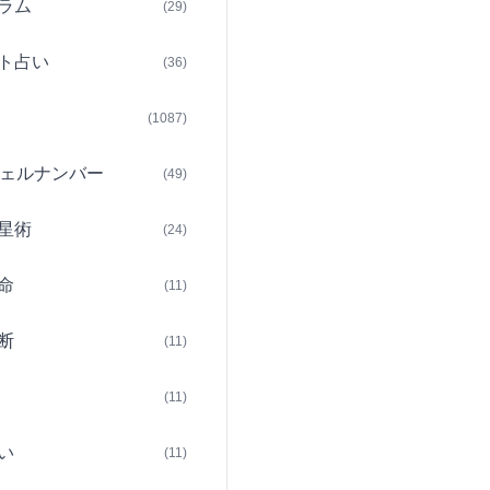
ラム
(29)
ト占い
(36)
(1087)
ェルナンバー
(49)
星術
(24)
命
(11)
断
(11)
(11)
い
(11)