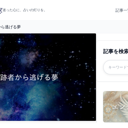
記事一
迷った心に、占いの灯りを。
から逃げる夢
記事を検