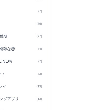
(7)
(36)
婚期
(27)
複雑な恋
(4)
INE術
(7)
占い
(3)
レイ
(13)
ングアプリ
(13)