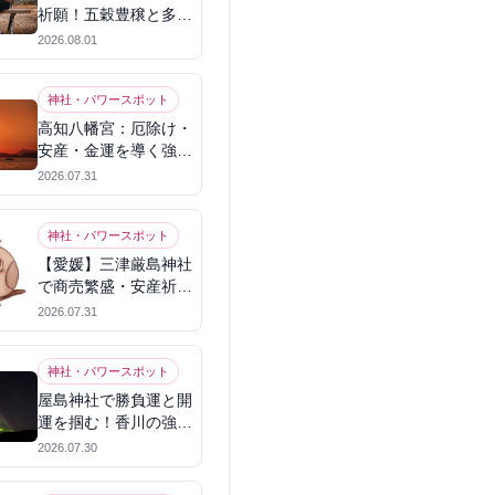
祈願！五穀豊穣と多幸
を呼ぶパワースポット
2026.08.01
神社・パワースポット
高知八幡宮：厄除け・
安産・金運を導く強力
パワースポット
2026.07.31
神社・パワースポット
【愛媛】三津厳島神社
で商売繁盛・安産祈
願！宗像三女神のパワ
2026.07.31
ーを授かる
神社・パワースポット
屋島神社で勝負運と開
運を掴む！香川の強力
パワースポット
2026.07.30