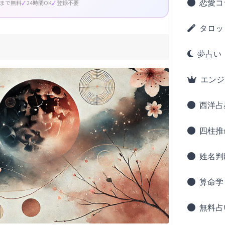
恋愛コ
回まで無料
24時間OK
登録不要
タロッ
夢占い
エンジ
西洋占
四柱推
姓名判
算命学
無料占