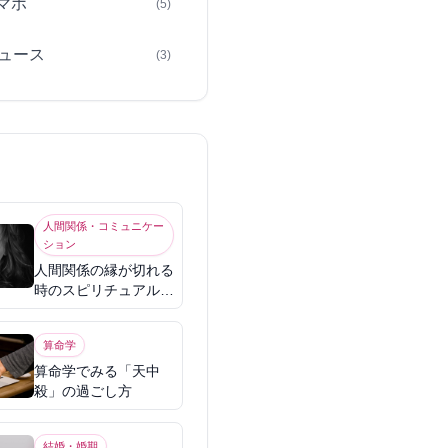
スマホ
(5)
ュース
(3)
人間関係・コミュニケー
ション
人間関係の縁が切れる
時のスピリチュアル意
味
算命学
算命学でみる「天中
殺」の過ごし方
結婚・婚期