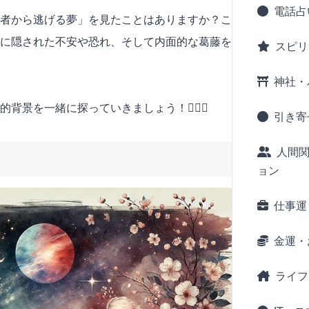
電話占
者から逃げる夢」を見たことはありますか？こ
に隠された不安や恐れ、そして内面的な葛藤を
スピリ
神社・
景を一緒に探っていきましょう！🕵️‍♂️✨
引き寄
人間
ョン
仕事運
金運・
ライフ