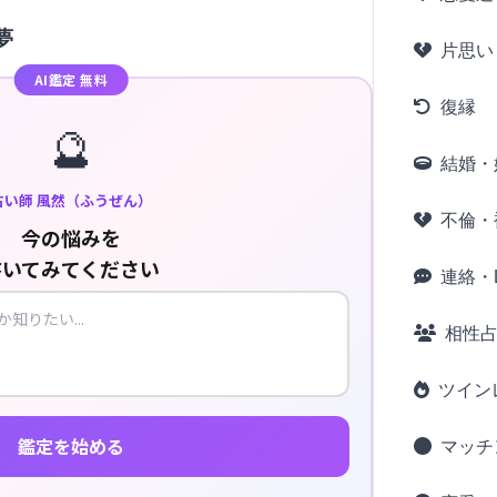
夢
片思い
AI鑑定 無料
復縁
🔮
結婚・
占い師 風然（ふうぜん）
不倫・
今の悩みを
書いてみてください
連絡・L
相性
ツイン
鑑定を始める
マッチ