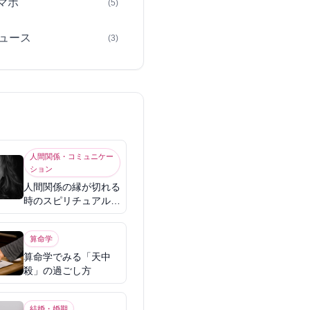
スマホ
(5)
ュース
(3)
人間関係・コミュニケー
ション
人間関係の縁が切れる
時のスピリチュアル意
味
算命学
算命学でみる「天中
殺」の過ごし方
結婚・婚期