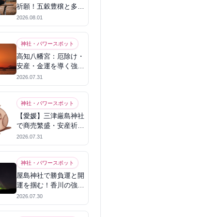
祈願！五穀豊穣と多幸
を呼ぶパワースポット
2026.08.01
神社・パワースポット
高知八幡宮：厄除け・
安産・金運を導く強力
パワースポット
2026.07.31
神社・パワースポット
【愛媛】三津厳島神社
で商売繁盛・安産祈
願！宗像三女神のパワ
2026.07.31
ーを授かる
神社・パワースポット
屋島神社で勝負運と開
運を掴む！香川の強力
パワースポット
2026.07.30