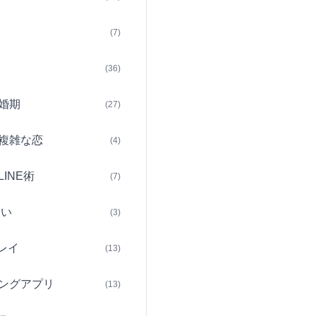
(7)
(36)
婚期
(27)
複雑な恋
(4)
INE術
(7)
占い
(3)
レイ
(13)
ングアプリ
(13)