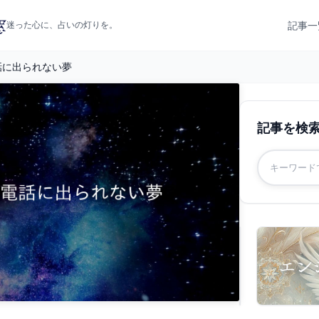
記事一
迷った心に、占いの灯りを。
話に出られない夢
記事を検