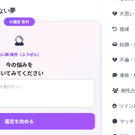
ない夢
片思い
AI鑑定 無料
復縁
🔮
結婚・
占い師 風然（ふうぜん）
不倫・
今の悩みを
書いてみてください
連絡・L
相性
ツイン
鑑定を始める
マッチ