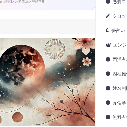
恋愛コ
回まで無料
24時間OK
登録不要
タロッ
夢占い
エンジ
西洋占
四柱推
姓名判
算命学
無料占