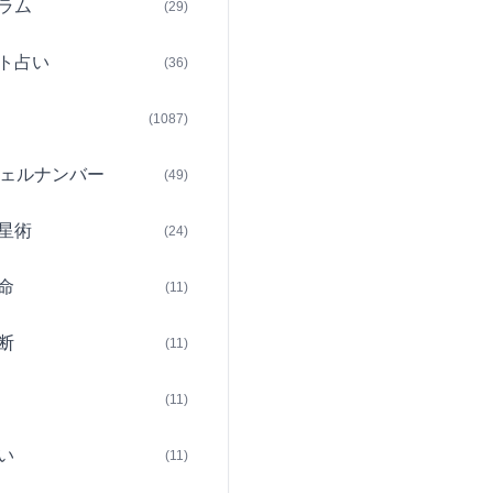
ラム
(29)
ト占い
(36)
(1087)
ェルナンバー
(49)
星術
(24)
命
(11)
断
(11)
(11)
い
(11)