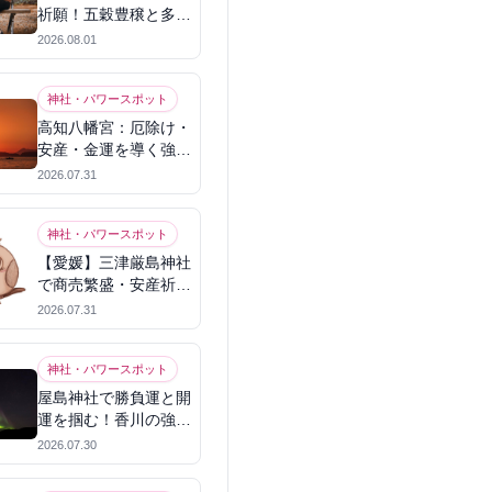
祈願！五穀豊穣と多幸
を呼ぶパワースポット
2026.08.01
神社・パワースポット
高知八幡宮：厄除け・
安産・金運を導く強力
パワースポット
2026.07.31
神社・パワースポット
【愛媛】三津厳島神社
で商売繁盛・安産祈
願！宗像三女神のパワ
2026.07.31
ーを授かる
神社・パワースポット
屋島神社で勝負運と開
運を掴む！香川の強力
パワースポット
2026.07.30