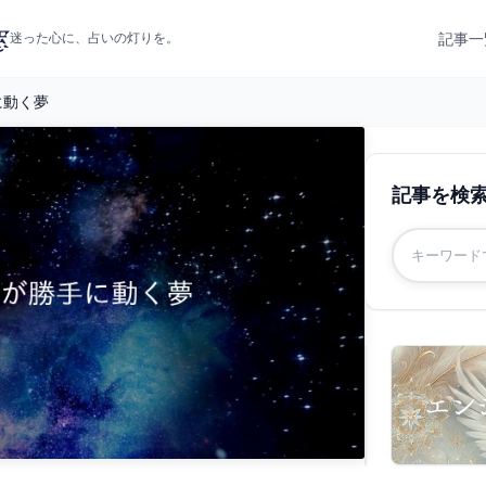
記事一
迷った心に、占いの灯りを。
に動く夢
記事を検