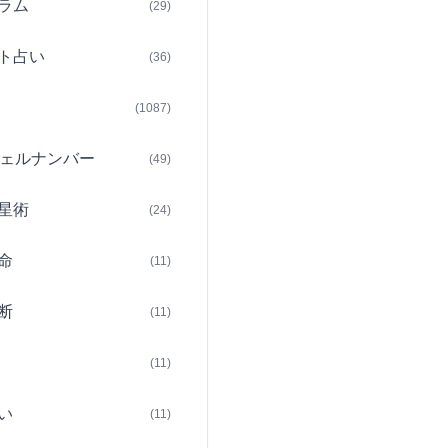
ラム
(29)
ト占い
(36)
(1087)
ェルナンバー
(49)
星術
(24)
命
(11)
断
(11)
(11)
い
(11)