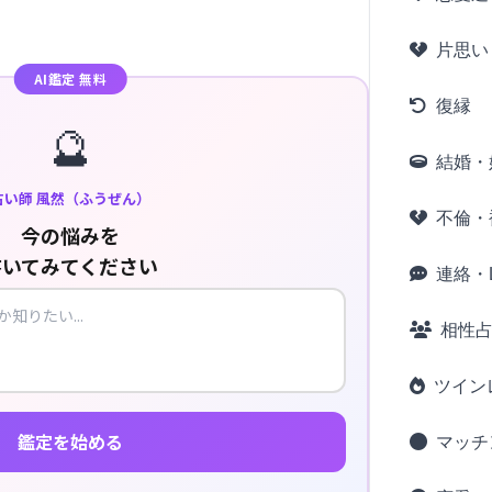
片思い
AI鑑定 無料
復縁
🔮
結婚・
占い師 風然（ふうぜん）
不倫・
今の悩みを
書いてみてください
連絡・L
相性
ツイン
鑑定を始める
マッチ