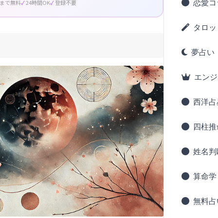
恋愛コ
回まで無料
24時間OK
登録不要
タロッ
夢占い
エンジ
西洋占
四柱推
姓名判
算命学
無料占