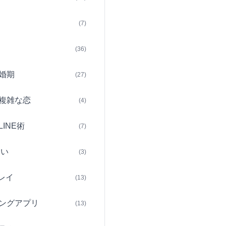
(7)
(36)
婚期
(27)
複雑な恋
(4)
INE術
(7)
占い
(3)
レイ
(13)
ングアプリ
(13)