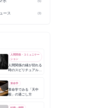
スマホ
(5)
ュース
(3)
人間関係・コミュニケー
ション
人間関係の縁が切れる
時のスピリチュアル意
味
算命学
算命学でみる「天中
殺」の過ごし方
結婚・婚期