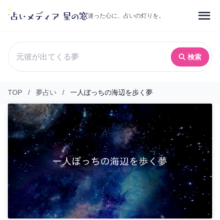
迷った心に、占いの灯りを。
検索
TOP
/
夢占い
/
一人ぼっちの海辺を歩く夢