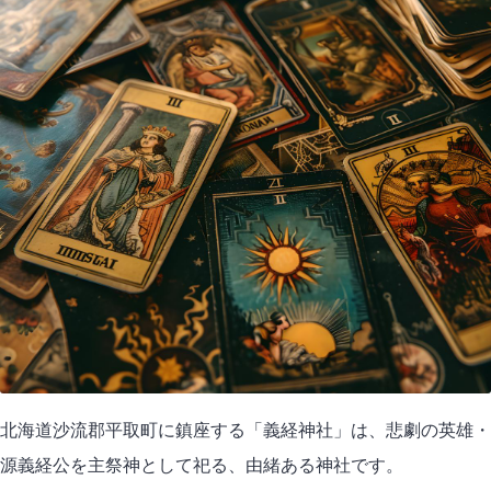
北海道沙流郡平取町に鎮座する「義経神社」は、悲劇の英雄・
源義経公を主祭神として祀る、由緒ある神社です。