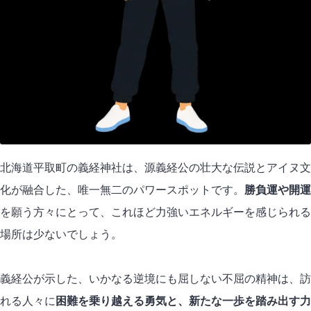
北海道平取町の義経神社は、源義経公の壮大な伝説とアイヌ文
化が融合した、唯一無二のパワースポットです。
勝負運や開運
を願う方々にとって、これほど力強いエネルギーを感じられる
場所は少ないでしょう。
義経公が示した、いかなる逆境にも屈しない不屈の精神は、訪
れる人々に
困難を乗り越える勇気と、新たな一歩を踏み出す力