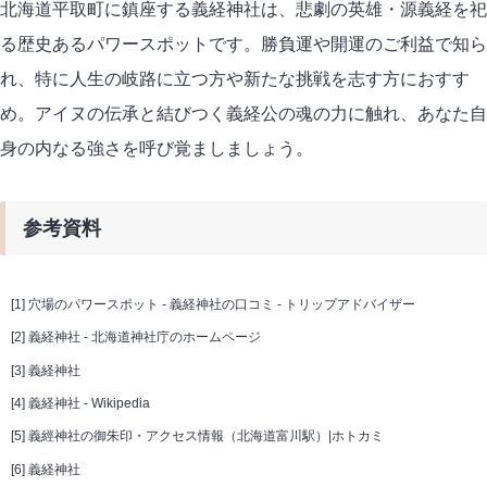
北海道平取町に鎮座する義経神社は、悲劇の英雄・源義経を祀
る歴史あるパワースポットです。勝負運や開運のご利益で知ら
れ、特に人生の岐路に立つ方や新たな挑戦を志す方におすす
め。アイヌの伝承と結びつく義経公の魂の力に触れ、あなた自
身の内なる強さを呼び覚ましましょう。
参考資料
[1]
穴場のパワースポット - 義経神社の口コミ - トリップアドバイザー
[2]
義経神社 - 北海道神社庁のホームページ
[3]
義経神社
[4]
義経神社 - Wikipedia
[5]
義經神社の御朱印・アクセス情報（北海道富川駅）|ホトカミ
[6]
義経神社