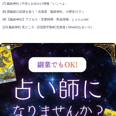
[7]
義経神社 | 子供とお出かけ情報「いこーよ」
[8]
源義経の足跡を追う！北海道「義経神社」の歴史ロマン
[9]
【義経神社】アクセス・営業時間・料金情報 - じゃらんnet
[10]
義経神社 見どころ - 沙流郡平取町/北海道 | Omairi(おまいり)