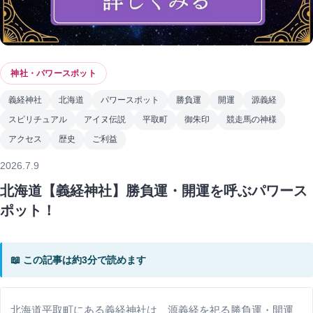
神社・パワースポット
義経神社
北海道
パワースポット
勝負運
開運
源義経
スピリチュアル
アイヌ伝説
平取町
御朱印
競走馬の神様
アクセス
歴史
ご利益
2026.7.9
北海道【義経神社】勝負運・開運を呼ぶパワース
ポット！
📖 この記事は約3分で読めます
北海道平取町にある義経神社は、源義経を祀る勝負運・開運