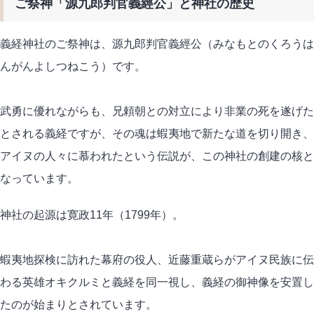
ご祭神「源九郎判官義經公」と神社の歴史
義経神社のご祭神は、源九郎判官義經公（みなもとのくろうは
んがんよしつねこう）です。
武勇に優れながらも、兄頼朝との対立により非業の死を遂げた
とされる義経ですが、その魂は蝦夷地で新たな道を切り開き、
アイヌの人々に慕われたという伝説が、この神社の創建の核と
なっています。
神社の起源は寛政11年（1799年）。
蝦夷地探検に訪れた幕府の役人、近藤重蔵らがアイヌ民族に伝
わる英雄オキクルミと義経を同一視し、義経の御神像を安置し
たのが始まりとされています。