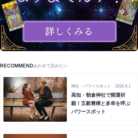
RECOMMEND
あわせて読みたい
神社・パワースポット 2026.8.1
高知・朝倉神社で開運祈
願！五穀豊穣と多幸を呼ぶ
パワースポット