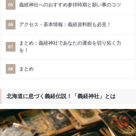
義経神社へのおすすめ参拝時期と願い事のコツ
05
アクセス・基本情報：義経資料館も必見！
06
まとめ：義経神社であなたの運命を切り拓く力
07
を！
まとめ
08
北海道に息づく義経伝説！「義経神社」とは