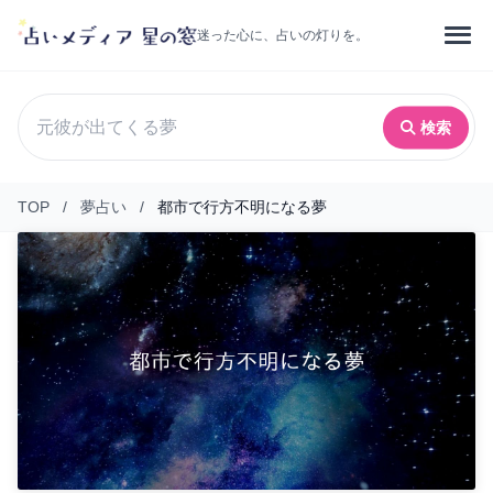
迷った心に、占いの灯りを。
検索
TOP
/
夢占い
/
都市で行方不明になる夢