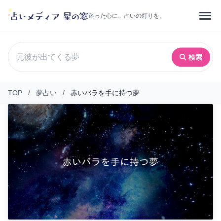
迷った心に、占いの灯りを。
検索
TOP
/
夢占い
/
赤いバラを手に持つ夢