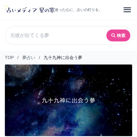
迷った心に、占いの灯りを。
検索
TOP
/
夢占い
/
九十九神に出会う夢