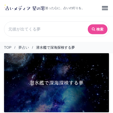
迷った心に、占いの灯りを。
検索
TOP
/
夢占い
/
潜水艦で深海探検する夢