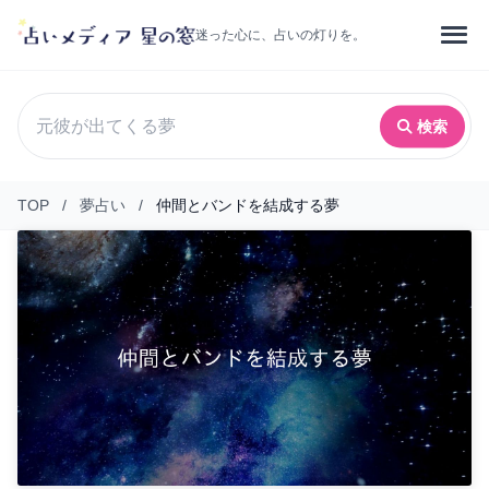
迷った心に、占いの灯りを。
検索
TOP
/
夢占い
/
仲間とバンドを結成する夢