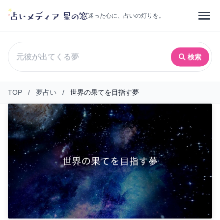
迷った心に、占いの灯りを。
検索
TOP
/
夢占い
/
世界の果てを目指す夢