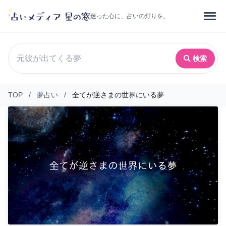
迷った心に、占いの灯りを。
検索
TOP
/
夢占い
/
全てが逆さまの世界にいる夢