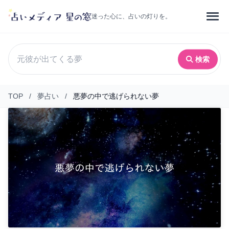
迷った心に、占いの灯りを。
検索
TOP
/
夢占い
/
悪夢の中で逃げられない夢