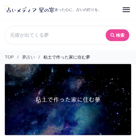
迷った心に、占いの灯りを。
検索
TOP
/
夢占い
/
粘土で作った家に住む夢