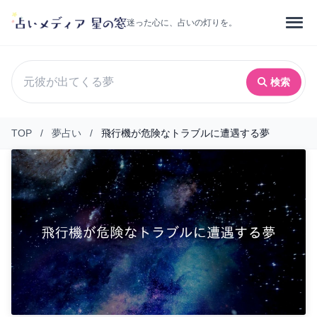
迷った心に、占いの灯りを。
検索
TOP
/
夢占い
/
飛行機が危険なトラブルに遭遇する夢