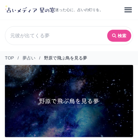
迷った心に、占いの灯りを。
検索
TOP
/
夢占い
/
野原で飛ぶ鳥を見る夢