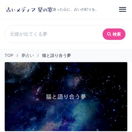
迷った心に、占いの灯りを。
検索
TOP
/
夢占い
/
猫と語り合う夢