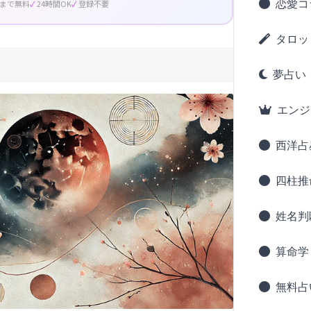
恋愛コ
回まで無料
24時間OK
登録不要
タロッ
夢占い
エンジ
西洋占
四柱推
姓名判
算命学
無料占