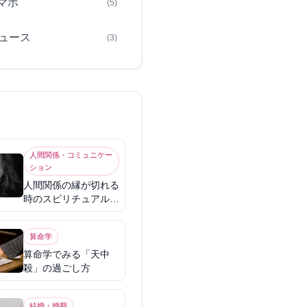
スマホ
(5)
ュース
(3)
人間関係・コミュニケー
ション
人間関係の縁が切れる
時のスピリチュアル意
味
算命学
算命学でみる「天中
殺」の過ごし方
結婚・婚期