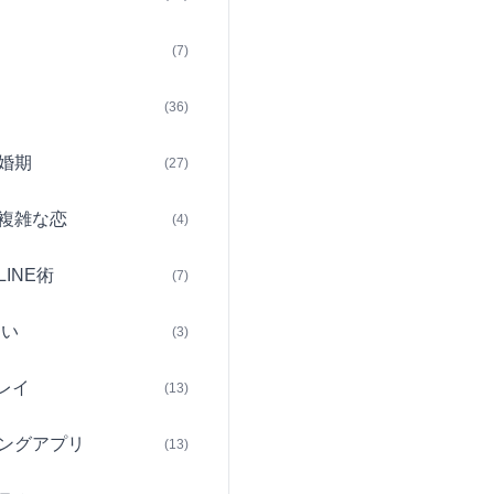
(7)
(36)
婚期
(27)
複雑な恋
(4)
INE術
(7)
占い
(3)
レイ
(13)
ングアプリ
(13)