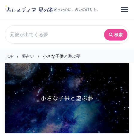
迷った心に、占いの灯りを。
検索
TOP
/
夢占い
/
小さな子供と遊ぶ夢