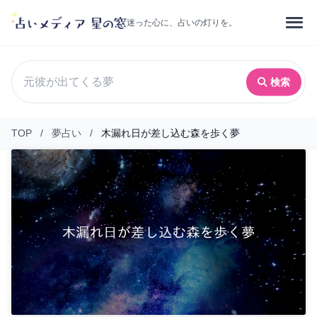
迷った心に、占いの灯りを。
検索
TOP
/
夢占い
/
木漏れ日が差し込む森を歩く夢