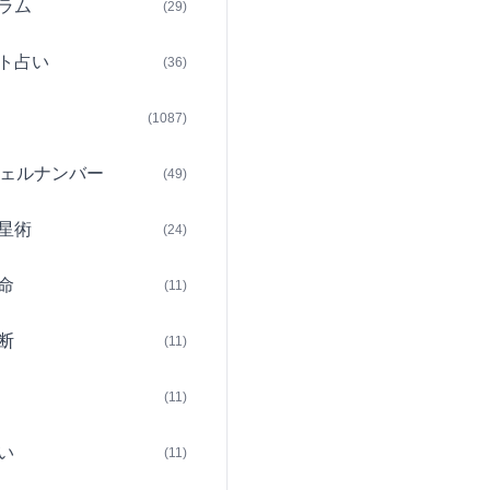
ラム
(29)
ト占い
(36)
(1087)
ェルナンバー
(49)
星術
(24)
命
(11)
断
(11)
(11)
い
(11)