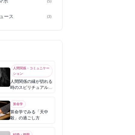
スマホ
(5)
ュース
(3)
人間関係・コミュニケー
ション
人間関係の縁が切れる
時のスピリチュアル意
味
算命学
算命学でみる「天中
殺」の過ごし方
結婚・婚期