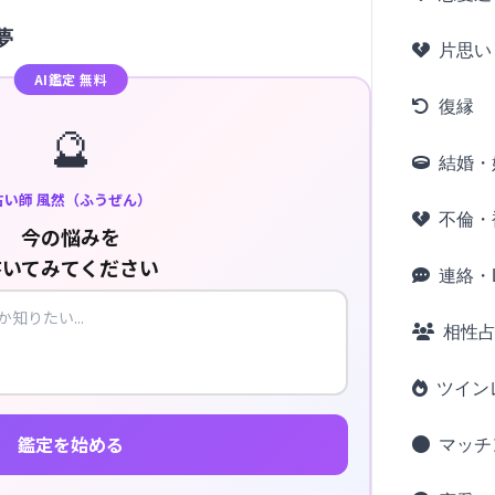
夢
片思い
AI鑑定 無料
復縁
🔮
結婚・
占い師 風然（ふうぜん）
不倫・
今の悩みを
書いてみてください
連絡・L
相性
ツイン
鑑定を始める
マッチ