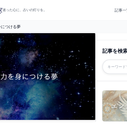
記事一
迷った心に、占いの灯りを。
身につける夢
記事を検