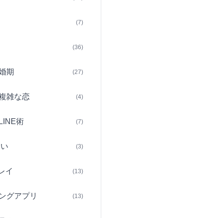
(7)
(36)
婚期
(27)
複雑な恋
(4)
INE術
(7)
占い
(3)
レイ
(13)
ングアプリ
(13)