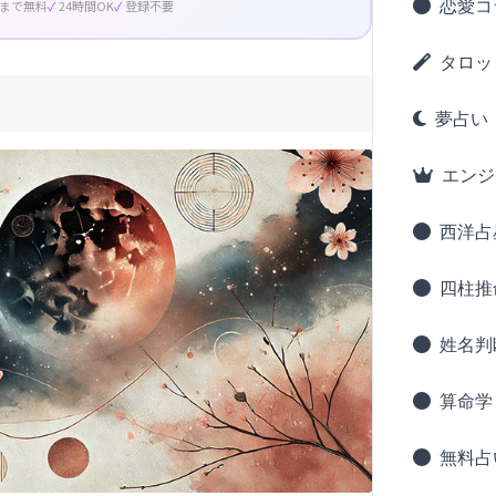
恋愛コ
回まで無料
24時間OK
登録不要
タロッ
夢占い
エンジ
西洋占
四柱推
姓名判
算命学
無料占