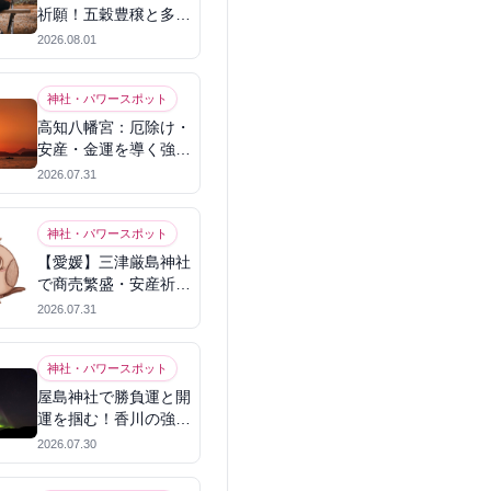
祈願！五穀豊穣と多幸
を呼ぶパワースポット
2026.08.01
神社・パワースポット
高知八幡宮：厄除け・
安産・金運を導く強力
パワースポット
2026.07.31
神社・パワースポット
【愛媛】三津厳島神社
で商売繁盛・安産祈
願！宗像三女神のパワ
2026.07.31
ーを授かる
神社・パワースポット
屋島神社で勝負運と開
運を掴む！香川の強力
パワースポット
2026.07.30