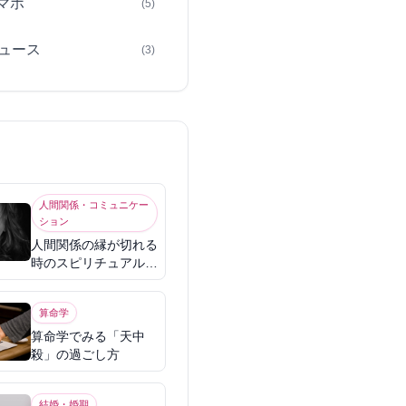
スマホ
(5)
ュース
(3)
人間関係・コミュニケー
ション
人間関係の縁が切れる
時のスピリチュアル意
味
算命学
算命学でみる「天中
殺」の過ごし方
結婚・婚期