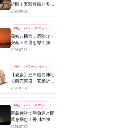
祈願！五穀豊穣と多幸
を呼ぶパワースポット
2026.08.01
神社・パワースポット
高知八幡宮：厄除け・
安産・金運を導く強力
パワースポット
2026.07.31
神社・パワースポット
【愛媛】三津厳島神社
で商売繁盛・安産祈
願！宗像三女神のパワ
2026.07.31
ーを授かる
神社・パワースポット
屋島神社で勝負運と開
運を掴む！香川の強力
パワースポット
2026.07.30