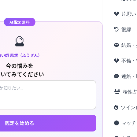
片思い
AI鑑定 無料
復縁
🔮
結婚・
占い師 風然（ふうぜん）
不倫・
今の悩みを
書いてみてください
連絡・L
相性
ツイン
鑑定を始める
マッチ