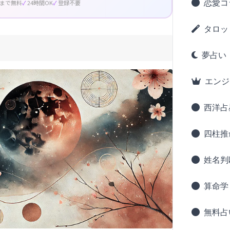
恋愛コ
回まで無料
24時間OK
登録不要
タロッ
夢占い
エンジ
西洋占
四柱推
姓名判
算命学
無料占