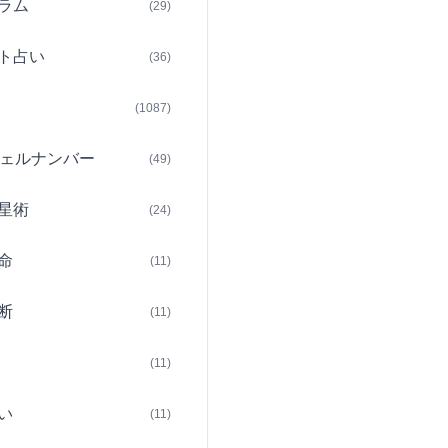
ラム
(29)
ト占い
(36)
(1087)
ェルナンバー
(49)
星術
(24)
命
(11)
断
(11)
(11)
い
(11)