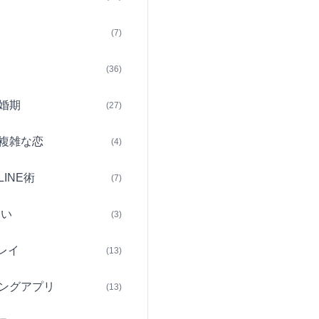
(7)
(36)
婚期
(27)
複雑な恋
(4)
INE術
(7)
占い
(3)
レイ
(13)
ングアプリ
(13)