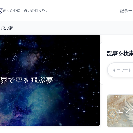
記事一
迷った心に、占いの灯りを。
を飛ぶ夢
記事を検