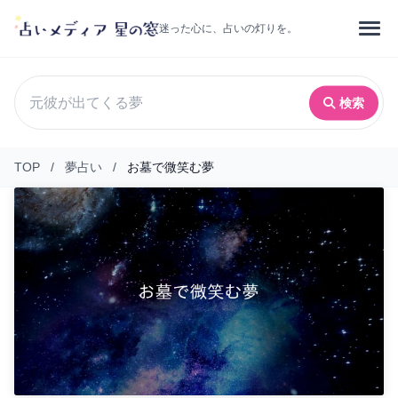
迷った心に、占いの灯りを。
検索
TOP
/
夢占い
/
お墓で微笑む夢