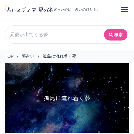
迷った心に、占いの灯りを。
検索
TOP
/
夢占い
/
孤島に流れ着く夢