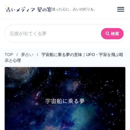
迷った心に、占いの灯りを。
検索
TOP
/
夢占い
/
宇宙船に乗る夢の意味｜UFO・宇宙を飛ぶ暗
示と心理