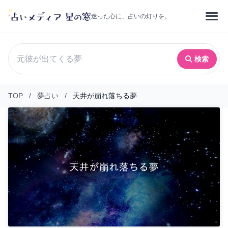
迷った心に、占いの灯りを。
検索
TOP
/
夢占い
/
天井が崩れ落ちる夢