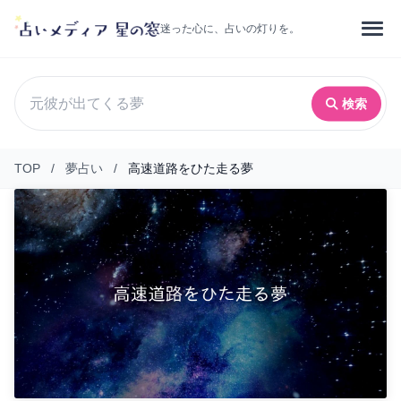
迷った心に、占いの灯りを。
検索
TOP
/
夢占い
/
高速道路をひた走る夢