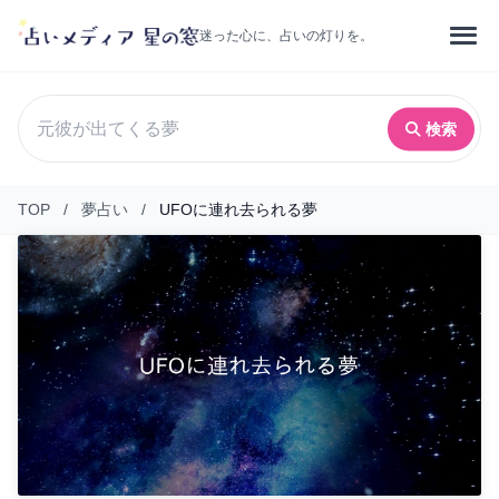
迷った心に、占いの灯りを。
検索
TOP
/
夢占い
/
UFOに連れ去られる夢