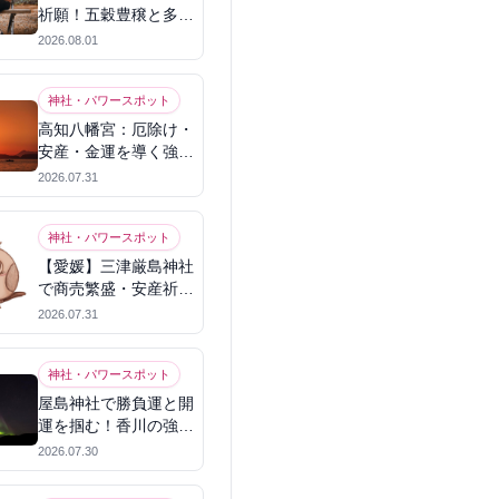
祈願！五穀豊穣と多幸
を呼ぶパワースポット
2026.08.01
神社・パワースポット
高知八幡宮：厄除け・
安産・金運を導く強力
パワースポット
2026.07.31
神社・パワースポット
【愛媛】三津厳島神社
で商売繁盛・安産祈
願！宗像三女神のパワ
2026.07.31
ーを授かる
神社・パワースポット
屋島神社で勝負運と開
運を掴む！香川の強力
パワースポット
2026.07.30