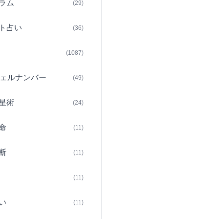
ラム
(29)
ト占い
(36)
(1087)
ェルナンバー
(49)
星術
(24)
命
(11)
断
(11)
(11)
い
(11)