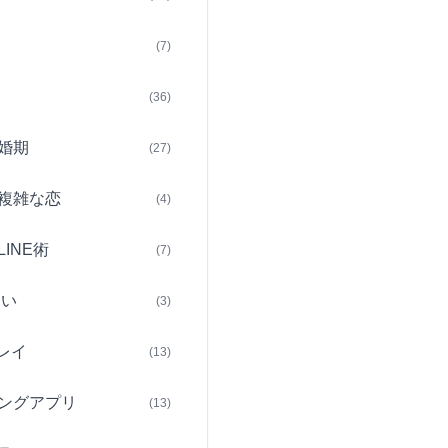
(7)
(36)
婚期
(27)
複雑な恋
(4)
INE術
(7)
占い
(3)
レイ
(13)
ングアプリ
(13)