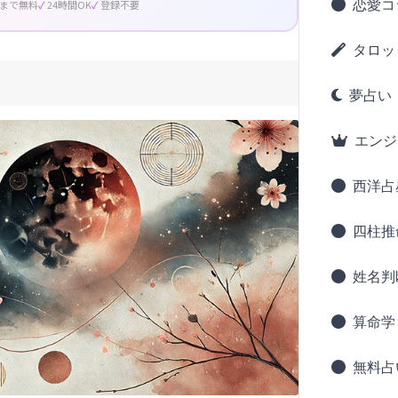
恋愛コ
回まで無料
24時間OK
登録不要
タロッ
夢占い
エンジ
西洋占
四柱推
姓名判
算命学
無料占