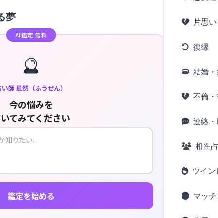
る夢
片思い
AI鑑定 無料
復縁
🔮
結婚・
占い師 風然（ふうぜん）
不倫・
今の悩みを
書いてみてください
連絡・L
相性
ツイン
鑑定を始める
マッチ