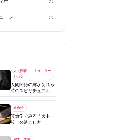
スマホ
(5)
ュース
(3)
人間関係・コミュニケー
ション
人間関係の縁が切れる
時のスピリチュアル意
味
算命学
算命学でみる「天中
殺」の過ごし方
結婚・婚期