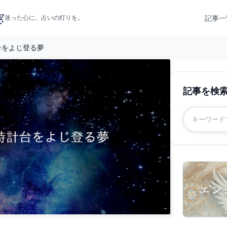
記事一
迷った心に、占いの灯りを。
台をよじ登る夢
記事を検