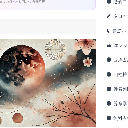
恋愛コ
回まで無料
24時間OK
登録不要
タロッ
夢占い
エンジ
西洋占
四柱推
姓名判
算命学
無料占