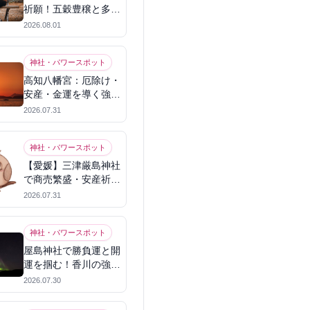
祈願！五穀豊穣と多幸
を呼ぶパワースポット
2026.08.01
神社・パワースポット
高知八幡宮：厄除け・
安産・金運を導く強力
パワースポット
2026.07.31
神社・パワースポット
【愛媛】三津厳島神社
で商売繁盛・安産祈
願！宗像三女神のパワ
2026.07.31
ーを授かる
神社・パワースポット
屋島神社で勝負運と開
運を掴む！香川の強力
パワースポット
2026.07.30