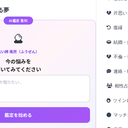
る夢
片思い
AI鑑定 無料
復縁
🔮
結婚・
占い師 風然（ふうぜん）
不倫・
今の悩みを
書いてみてください
連絡・L
相性
ツイン
鑑定を始める
マッチ