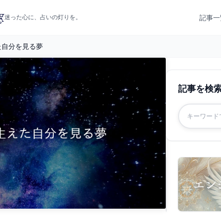
記事一
迷った心に、占いの灯りを。
た自分を見る夢
記事を検