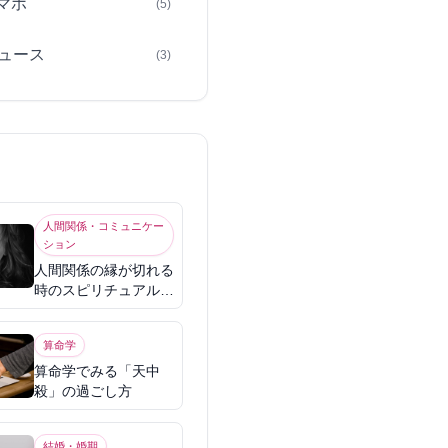
スマホ
(5)
ュース
(3)
人間関係・コミュニケー
ション
人間関係の縁が切れる
時のスピリチュアル意
味
算命学
算命学でみる「天中
殺」の過ごし方
結婚・婚期