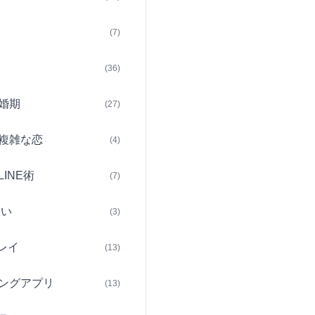
(7)
(36)
婚期
(27)
複雑な恋
(4)
INE術
(7)
占い
(3)
レイ
(13)
ングアプリ
(13)