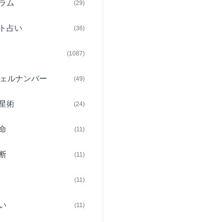
ラム
(29)
ト占い
(36)
(1087)
ェルナンバー
(49)
星術
(24)
命
(11)
断
(11)
(11)
い
(11)