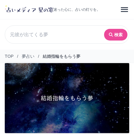
迷った心に、占いの灯りを。
検索
TOP
/
夢占い
/
結婚指輪をもらう夢