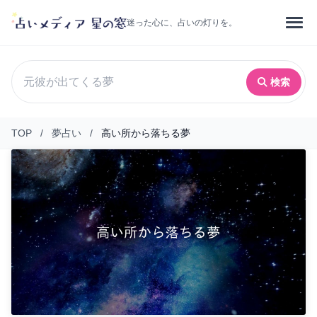
迷った心に、占いの灯りを。
検索
TOP
/
夢占い
/
高い所から落ちる夢