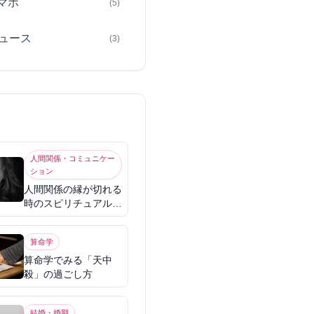
スマホ
(5)
ュース
(3)
人間関係・コミュニケー
ション
人間関係の縁が切れる
時のスピリチュアル意
味
算命学
算命学でみる「天中
殺」の過ごし方
結婚・婚期