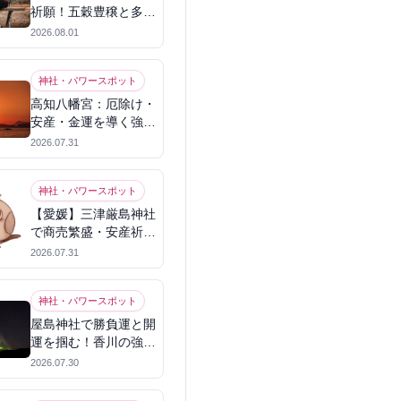
祈願！五穀豊穣と多幸
を呼ぶパワースポット
2026.08.01
神社・パワースポット
高知八幡宮：厄除け・
安産・金運を導く強力
パワースポット
2026.07.31
神社・パワースポット
【愛媛】三津厳島神社
で商売繁盛・安産祈
願！宗像三女神のパワ
2026.07.31
ーを授かる
神社・パワースポット
屋島神社で勝負運と開
運を掴む！香川の強力
パワースポット
2026.07.30