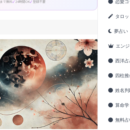
恋愛コ
回まで無料
24時間OK
登録不要
タロッ
夢占い
エンジ
西洋占
四柱推
姓名判
算命学
無料占