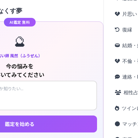
なくす夢
片思い
AI鑑定 無料
復縁
🔮
結婚・
占い師 風然（ふうぜん）
不倫・
今の悩みを
書いてみてください
連絡・L
相性
ツイン
鑑定を始める
マッチ