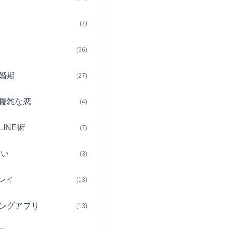
(7)
(36)
婚期
(27)
複雑な恋
(4)
INE術
(7)
占い
(3)
レイ
(13)
ングアプリ
(13)