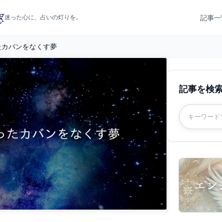
記事一
迷った心に、占いの灯りを。
たカバンをなくす夢
記事を検