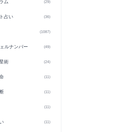
ラム
(29)
ト占い
(36)
(1087)
ェルナンバー
(49)
星術
(24)
命
(11)
断
(11)
(11)
い
(11)