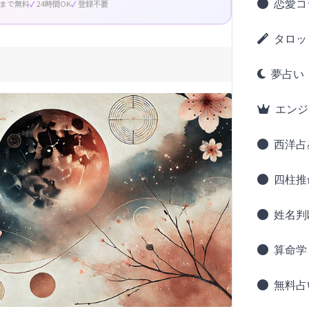
恋愛コ
回まで無料
24時間OK
登録不要
タロッ
夢占い
エンジ
西洋占
四柱推
姓名判
算命学
無料占