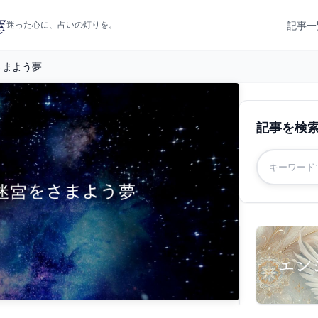
記事一
迷った心に、占いの灯りを。
さまよう夢
記事を検