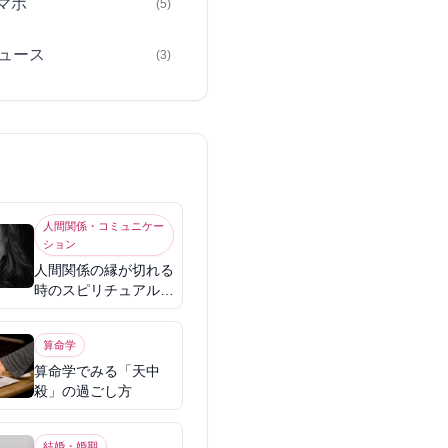
スマホ
(5)
ュース
(3)
人間関係・コミュニケー
ション
人間関係の縁が切れる
時のスピリチュアル意
味
算命学
算命学でみる「天中
殺」の過ごし方
結婚・婚期