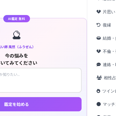
片思い
AI鑑定 無料
復縁
🔮
結婚・
占い師 風然（ふうぜん）
不倫・
今の悩みを
書いてみてください
連絡・L
相性
ツイン
鑑定を始める
マッチ