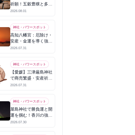
祈願！五穀豊穣と多幸
を呼ぶパワースポット
2026.08.01
神社・パワースポット
高知八幡宮：厄除け・
安産・金運を導く強力
パワースポット
2026.07.31
神社・パワースポット
【愛媛】三津厳島神社
で商売繁盛・安産祈
願！宗像三女神のパワ
2026.07.31
ーを授かる
神社・パワースポット
屋島神社で勝負運と開
運を掴む！香川の強力
パワースポット
2026.07.30