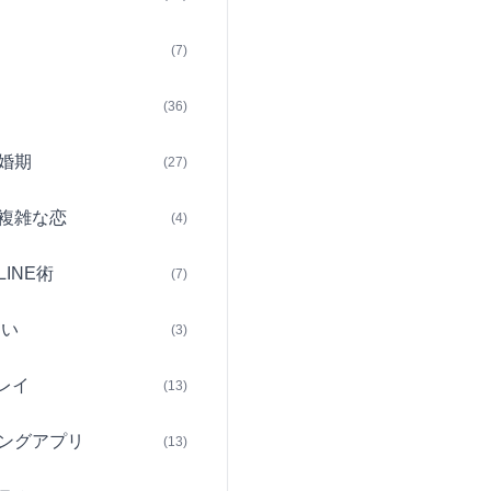
(7)
(36)
婚期
(27)
複雑な恋
(4)
INE術
(7)
占い
(3)
レイ
(13)
ングアプリ
(13)