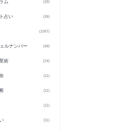
ラム
(29)
ト占い
(36)
(1087)
ェルナンバー
(49)
星術
(24)
命
(11)
断
(11)
(11)
い
(11)